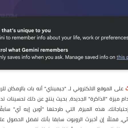
ث
على الموقع الالكتروني لـ "جيميناي" أنه بات بالإمكان للر
م ميزة "الذاكرة" الجديدة، بحيث ينتج عن ذلك تحسينات تد
بإحتياجاتك. هذه الميزة، التي طرحتها "أوبن إيه آي" سا
ئي، فمثلًا إن أخبرتَ الروبوت سابقا بأنك تفضل الحصول ع