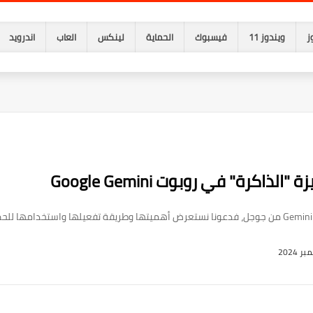
ز
ويندوز 11
فيسبوك
الحماية
لينكس
العاب
اندرويد
كرة" في روبوت Google Gemini