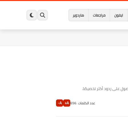
ايفون
مراجعات
هاردوير
A-
A+
عدد الكلمات :
656