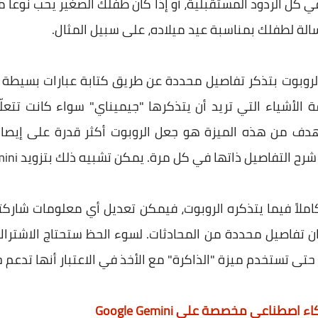
كل الردود المستقبلية، أو إذا كان طفلك الصغير يحب نوعا م
الة لطفلك بمناسبة عيد ميلاده، على سبيل المثال.
لروبوت بتذكر تفاصيل محددة عن طريق كتابة عبارات بسيطة مث
ة الأشياء التي تريد أن يتذكرها "جيميناي" سواء كانت تتعل
 الهدف من هذه الميزة هو جعل الروبوت أكثر قدرة على إي
ل ذاتها في كل مرة. يمكن تشبيه ذلك بتزويد Gemini بدليل مستخدم، من تصميمك.
 تفاصيل محددة من المحادثات. لسوء الحظ ستحتاج الاشتراك
 حتى تستخدم ميزة "الذاكرة" مع الأخذ في الاعتبار أنها تدعم حال
صطناعي مخصصة على Google Gemini