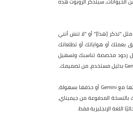
ن الحيوانات، سيتذكر الروبوت هذه
ل "تذكر [هذا]" أو "لا تنسَ أنني
ّق بعملك أو هواياتك أو تطلعاتك
صال ردود مخصصة تناسبك وتسهيل
وبالطبع يمتلك المستخدم تحكما كاملاً فيما يتذكره الروبوت، فيمكن تعديل أي معلومات شاركتها مع Gemini أو حذفها بسهولة،
 بالنسخة المدفوعة من جيميناي،
يًا اللغة الإنجليزية فقط.