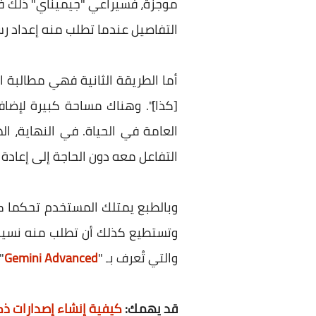
موجزة، فسيراعي "جيميناي" ذلك في 
التفاصيل عندما تطلب منه إعداد رس
أما الطريقة الثانية فهي مطالبة ا
[كذا]". وهناك مساحة كبيرة لإضاف
العامة في الحياة. في النهاية،
التفاعل معه دون الحاجة إلى إعادة شرح التفاصي
وتستطيع كذلك أن تطلب منه نسيان
والتي تُعرف بـ "
Gemini Advanced
"
قد يهمك:
كيفية إنشاء إصدارات ذكاء ا