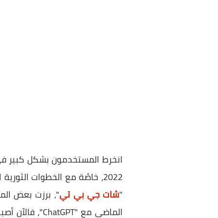
انخرط المستخدمون بشكل كبير في
2022، خاصًة مع الخطوات الثورية التي اتخذتها شركات التقنية الكبرى. ومع
"
شات جي بي تي
"، برزت بعض الم
الماضي مع "ChatGPT"، فالآن أصبحت متاحة أيضًا في "جيميناي". ولمن لا يعرف، تمكّن هذه الميزة الروبوت من