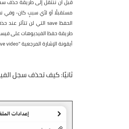
قبل أن ننتقل إلى طريقة حذف سجل
مستقبلًا أو لأي سببٍ كان- وفي 
الحفظ save التي لن تتأ
طريقة حفظ الفيديوهات على فيسبو
أيقونة الإشارة المرجعية "Save video". بإمكانك العودة للفيديوهات المحفوظة بالضغط على "Saved" الموجودة بالشريط الجانبي.
ثانيًا: كيف تحذف سجل ال