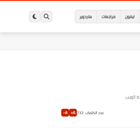
ايفون
مراجعات
هاردوير
 الويب.
A-
A+
عدد الكلمات :
732