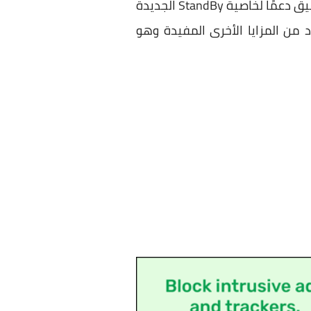
الويدجت التي يمكن إضافتها سواء للشاشة الرئيسية أو شاشة القفل. علاوًة على ذلك، يقدم التطبيق دعمًا لخاصية StandBy الجديدة
iOS لعرض المؤقتات في وضع العرض الأفقي على الآيفون. يوفر CountDuck عدد من المزايا الأخرى المفيدة وهو