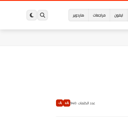
ايفون
مراجعات
هاردوير
A-
A+
عدد الكلمات :
940