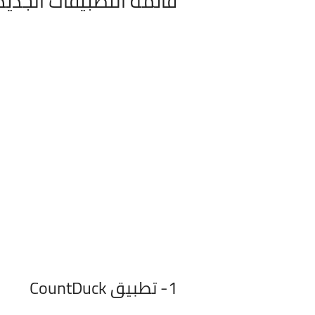
قائمة التطبيقات الجدي
1- تطبيق CountDuck