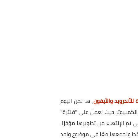
للأندرويد والآيفون
، ها نحن اليوم
لكمبيوتر حيث نعمل على "فلترة"
على متجر Play Store أو App Store، وتحديدًا تلك التى تم الإنتهاء من تطويرها مؤخرًا.
فقط ونجمعها معًا في موضوع واحد