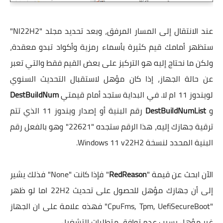
عند الانتقال إلى المسار المرفق، وبعد تحديد مجلد "NI22H2"
ستظهر أمامك قيم كثيرة بأسماء رمزية وأكواد تبدو معقدة،
ولكن ما نحتاج إليه هو التركيز على بعض القيم فقط والتي تعبر
عن حالة الجهاز، إذا كان مؤهل لاستقبال التحديث السنوي
لويندوز 11 ام لا. في البداية ستجد أمام قيمتي
DestBuildNum
و
DestBuildNumList
رقم البنية أو إصدار ويندوز 11 الذي تتم
ترقية جهازك إليه، هذا الرقم ستجده "22621" وهو بالفعل رقم
البنية المحدد لنسخة Windows 11 v22H2.
الآن ابحث عن قيمة "
RedReason
" فإذا كانت "None" فذلك يشير
إلى أن جهازك مؤهل للحصول على تحديث 22H2 اما لو ظهر
"CpuFms, Tpm, UefiSecureBoot" فهذه علامة على ان الجهاز
غير مؤهل بسبب عدم توافق متطلبات التشغيل.