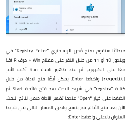
مبدائيًا ستقوم بفتح مُحرر الريسجتري "Registry Editor" في
ويندوز 10 أو 11 من خلال النقر على مفتاح Win + حرف R (قـ)
معًا على الكيبورد، ثم عند ظهور نافذة Run أكتب الأمر
[
] واضغط Enter. يمكن أيضًا فتح الاداة من خلال
regedit
كتابة "registry" في شريط البحث بعد فتح قائمة Start ثم
الضغط على خيار "Open" عندما تظهر الأداة ضمن نتائج البحث.
الآن بعد فتح الأداة، قم بنسخ ولصق المسار التالي في شريط
العنوان بالاعلى واضغط Enter: