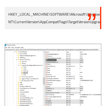
HKEY_LOCAL_MACHINE\SOFTWARE\Microsoft\Windows
NT\CurrentVersion\AppCompatFlags\TargetVersionUpgradeEx