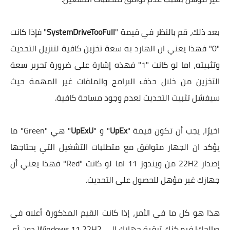
بعد ذلك، قم بالنظر في قيمة "
SystemDriveTooFull
" فإذا كانت
"0" فهذا يعني ان الهارد به سعة تخزين كافية لتنزيل التحديث
وتثبيته، اما لو كانت "1" فهذه إشارة على ضرورة تحرير سعة
التخزين من خلال حذف البرامج والملفات غير المهمة حيث
سيفشل تثبيت التحديث لعدم وجود مساحة كافية.
اخيرًا، يجب أن تكون قيمة "
UpEx
" و "
UpExU
" هي "Green" ما
يؤكد ان الجهاز متوافق مع متطلبات التشغيل التي يحتاجها
إصدار 22H2 من ويندوز 11 اما لو كانت "Red" فهذا يعني أن
جهازك غير مؤهل للحصول على التحديث.
هذا هو كل ما في الأمر، إذا كانت القيم المذكورة أعلاه في
صالحك! فيمكنك ترقية جهازك إلى Windows 11 22H2 دون أي