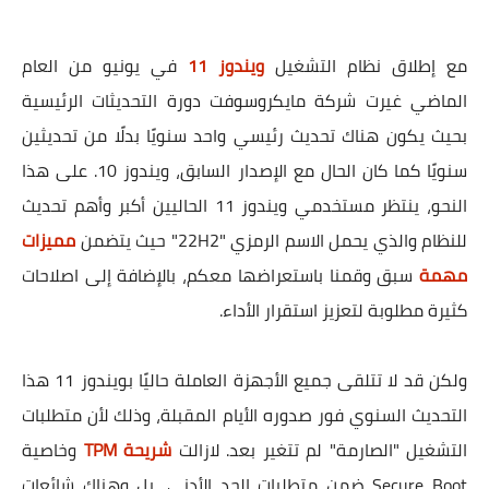
مع إطلاق نظام التشغيل
ويندوز 11
في يونيو من العام
الماضي غيرت شركة مايكروسوفت دورة التحديثات الرئيسية
بحيث يكون هناك تحديث رئيسي واحد سنويًا بدلًا من تحديثين
سنويًا كما كان الحال مع الإصدار السابق، ويندوز 10. على هذا
النحو، ينتظر مستخدمي ويندوز 11 الحاليين أكبر وأهم تحديث
للنظام والذي يحمل الاسم الرمزي "22H2" حيث يتضمن
مميزات
مهمة
سبق وقمنا باستعراضها معكم، بالإضافة إلى اصلاحات
كثيرة مطلوبة لتعزيز استقرار الأداء.
ولكن قد لا تتلقى جميع الأجهزة العاملة حاليًا بويندوز 11 هذا
التحديث السنوي فور صدوره الأيام المقبلة، وذلك لأن متطلبات
التشغيل "الصارمة" لم تتغير بعد. لازالت
شريحة TPM
وخاصية
Secure Boot ضمن متطلبات الحد الأدنى، بل وهناك شائعات