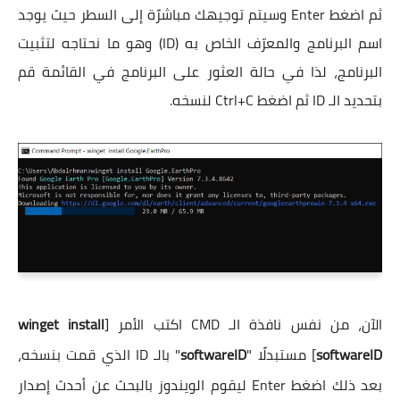
ثم اضغط Enter وسيتم توجيهك مباشرًة إلى السطر حيث يوجد
اسم البرنامج والمعرّف الخاص به (ID) وهو ما نحتاجه لتثبيت
البرنامج، لذا في حالة العثور على البرنامج في القائمة قم
بتحديد الـ ID ثم اضغط Ctrl+C لنسخه.
الآن، من نفس نافذة الـ CMD اكتب الأمر [
winget install
softwareID
] مستبدلًا "
softwareID
" بالـ ID الذي قمت بنسخه،
بعد ذلك اضغط Enter ليقوم الويندوز بالبحث عن أحدث إصدار