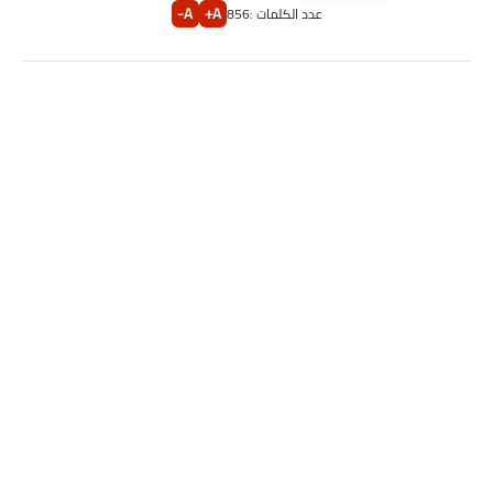
A-
A+
عدد الكلمات :
856