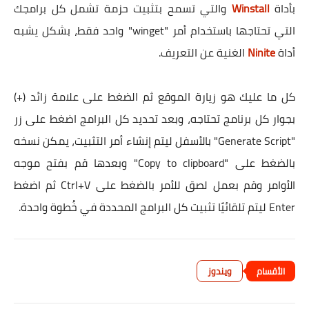
بأداة
Winstall
والتي تسمح بتثبيت حزمة تشمل كل برامجك
التي تحتاجها باستخدام أمر "winget" واحد فقط، بشكل يشبه
أداة
Ninite
الغنية عن التعريف.
كل ما عليك هو زيارة الموقع ثم الضغط على علامة زائد (+)
بجوار كل برنامج تحتاجه، وبعد تحديد كل البرامج اضغط على زر
"Generate Script" بالأسفل ليتم إنشاء أمر التثبيت، يمكن نسخه
بالضغط على "Copy to clipboard" وبعدها قم بفتح موجه
الأوامر وقم بعمل لصق للأمر بالضغط على Ctrl+V ثم اضغط
Enter ليتم تلقائيًا تثبيت كل البرامج المحددة في خُطوة واحدة.
ويندوز