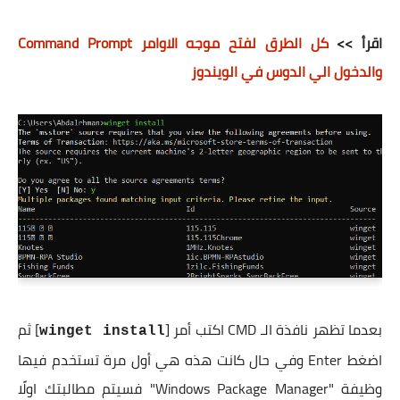
اقرأ >>
كل الطرق لفتح موجه الاوامر Command Prompt
والدخول الي الدوس في الويندوز
بعدما تظهر نافذة الـ CMD اكتب أمر [
] ثم
winget install
اضغط Enter وفي حال كانت هذه هي أول مرة تستخدم فيها
وظيفة "Windows Package Manager" فسيتم مطالبتك اولًا