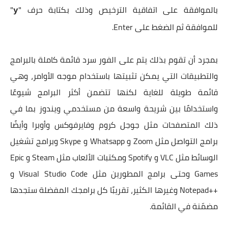
بالموافقة على اتفاقية الترخيص وذلك بكتابة حرف "
"
y
للموافقة ثم الضغط على Enter.
بمجرد أن تقوم بذلك يتم على الفور سرد قائمة كاملة بالبرامج
والتطبيقات التي يمكن تثبيتها باستخدام موجه الأوامر، وهي
قائمة طويلة للغاية لكنها تتضمن أكثر البرامج شيوعًا
واستخدامًا بين شريحة واسعة من مستخدمي ويندوز بما في
ذلك المتصفحات مثل جوجل كروم وفايرفوكس وأوبرا وأيضًا
برامج التواصل مثل Zoom و Whatsapp و Skype وبرامج تشغيل
الوسائط مثل VLC و Spotify ومكتبات الألعاب مثل Steam و Epic
Games وحتى برامج المطورين مثل Visual Studio Code و
++Notepad وغيرها الكثير، تقريبًا كل برامجك المفضلة ستجدها
مضمّنة في القائمة.