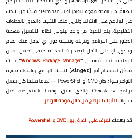
على دراية بأمر [
sudo apt-get
] والذي يستخدم لتثبيت البرامج
انطلاقًا من نافذة موجه الاوامر أو الـ "Terminal" فبدلًا من البحث
عن البرنامج على الانترنت وتنزيل ملف التثبيت والمرور بالخطوات
التقليدية، يتم تنفيذ أمر واحد ليتولى نظام التشغيل مهمة
العثور على البرنامج وتنزيله وتثبيته دون أي تدخل منك. نظام
ويندوز، أو على الأقل الإصدارات الحديثة منه، يتضمن نفس
الوظيفة تحت مُسمى "
Windows Package Manager
" بحيث
يمكن استخدام أمر [
] لتثبيت البرامج بواسطة موجه
winget
الأوامر سواء كان CMD أو PowerShell — تمامًا مثلما كان يفعل
برنامج Chocolatey والذي سبق وقمنا باستعراضه قبل
سنوات
لتثبيت البرامج من خلال موجه الاوامر
.
قد يهمك:
تعرف على الفرق بين CMD و Powershell