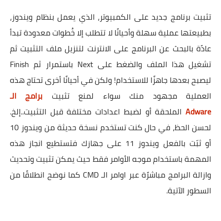
تثبيت برنامج جديد على الكمبيوتر، الذي يعمل بنظام ويندوز،
بطبيعتها عملية سهلة وأحيانًا لا تتطلب إلا خُطوات معدودة تبدأ
عادًة بالبحث عن البرنامج على الانترنت لتنزيل ملف التثبيت ثم
تشغيل هذا الملف والضغط على Next باستمرار ثم Finish
ليصبح بعدها جاهزًا للاستخدام! ولكن في أحيانًا أخرى تحتاج هذه
العملية مجهود منك سواء لمنع تثبيت
برامج الـ
Adware
الملحقة أو لضبط اعدادات مختلفة قبل التثبيت..إلخ.
لحسن الحظ، في حال كنت تستخدم نسخة حديثة من ويندوز 10
أو ثبّت بالفعل ويندوز 11 على جهازك فتستطيع انجاز هذه
المهمة باستخدام موجه الأوامر فقط حيث يمكن تثبيت وتحديث
وازالة البرامج مباشرًة عبر اوامر الـ CMD كما نوضح انطلاقًا من
السطور الآتية.