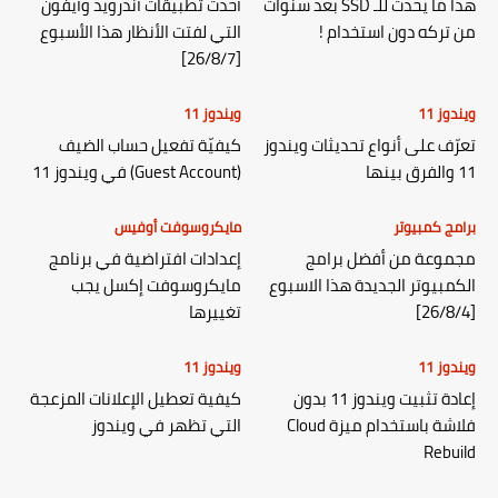
هذا ما يحدث للـ SSD بعد سنوات
أحدث تطبيقات أندرويد وآيفون
من تركه دون استخدام !
التي لفتت الأنظار هذا الأسبوع
[26/8/7]
ويندوز 11
ويندوز 11
تعرّف على أنواع تحديثات ويندوز
كيفيّة تفعيل حساب الضيف
11 والفرق بينها
(Guest Account) في ويندوز 11
برامج كمبيوتر
مايكروسوفت أوفيس
مجموعة من أفضل برامج
إعدادات افتراضية في برنامج
الكمبيوتر الجديدة هذا الاسبوع
مايكروسوفت إكسل يجب
[26/8/4]
تغييرها
ويندوز 11
ويندوز 11
إعادة تثبيت ويندوز 11 بدون
كيفية تعطيل الإعلانات المزعجة
فلاشة باستخدام ميزة Cloud
التي تظهر في ويندوز
Rebuild