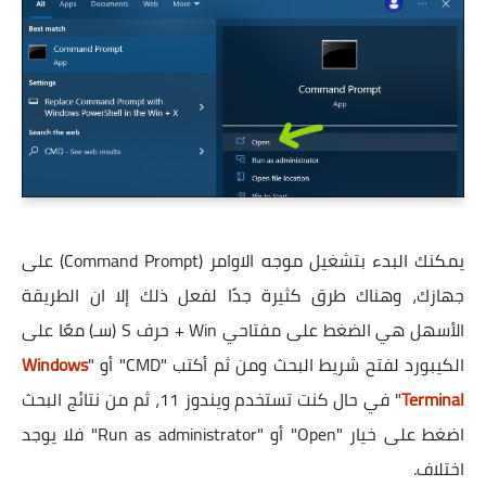
يمكنك البدء بتشغيل موجه الاوامر (Command Prompt) على
جهازك، وهناك طرق كثيرة جدًا لفعل ذلك إلا ان الطريقة
الأسهل هي الضغط على مفتاحي Win + حرف S (سـ) معًا على
الكيبورد لفتح شريط البحث ومن ثم أكتب "CMD" أو "
Windows
Terminal
" في حال كنت تستخدم ويندوز 11، ثم من نتائج البحث
اضغط على خيار "Open" أو "Run as administrator" فلا يوجد
اختلاف.