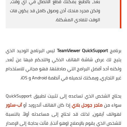
بعد، بالطبع يمكنك قطع الاتصال في أي وقت،
ولكن مجرد منحك أذن وصول كامل قد يكون فات
الوقت لتفادي المشكلة.
برنامج
TeamViewer QuickSupport
ليس البرنامج الوحيد الذي
يتيح لك عرض شاشة الهاتف الذكي والتحكم فيها عن بُعد،
ولكنه أحد أفضل البرامج التي صادفتها. فهو مجاني للاستخدام
غير التجاري، ويمكنك تحميله في أنظمة Android و iOS.
يحتاج الشخص الذي تساعده إلى تثبيت تطبيق QuickSupport
سواء من
متجر جوجل بلاي
إذا كان الهاتف أندرويد أو
آب-ستور
لهواتف آيفون، لذلك قد تحتاج إلى مساعدته أولاً. بالنسبة
للشخص الذي يقوم بالإصلاح (وهو أنت)، فأنت بحاجة إلى الإصدار