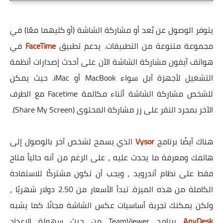
يتوفر الوصول عن بُعد أو مشاركة الشاشة (أو كليهما معًا) في
مجموعة متنوعة من التطبيقات. يدعم تطبيق
FaceTime
في
هواتف آيفون مشاركة الشاشة الآن على أحدث إصدارات أنظمة
التشغيل لأجهزة آبل سواء MacBook أو iMac. حيث يمكن
للشخص مشاركة الشاشة أثناء مكالمة Facetime مع الطرف
الآخر بمجرد النقر على زر مشاركة المحتوى (Share My Screen).
هناك أيضًا برنامج
Vysor
الذي يسمح لشخص آخر بالوصول إلى
هاتفك ومعرفة ما يحدث عليه ، على الرغم من أنه حالياً متاح
فقط على نظام أندرويد ، ويجب أن تكون مشتركًا للاستفادة
الكاملة من هذه الميزة. تبدأ الأسعار من 2.50 دولار شهريًا ،
ولكن يمكنك تجربة أساسيات عكس الشاشة مجانًا. كما يشبه
AnyDesk
برنامج TeamViewer من حيث سهولة الإعداد