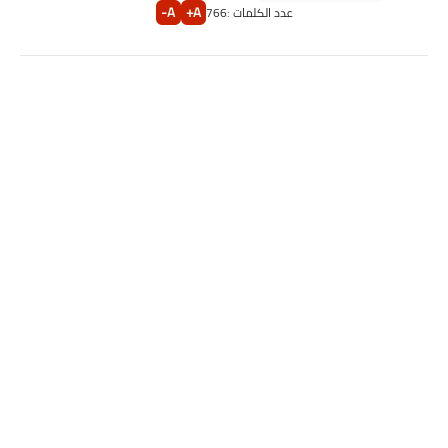
A-
A+
عدد الكلمات :
766