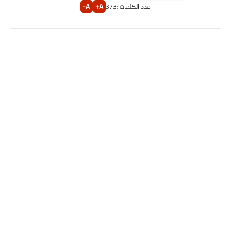
A-
A+
عدد الكلمات :
373