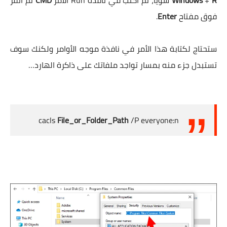
R
+
Windows
سوياً، ثم اكتب في نافذة Run الأمر
CMD
ثم انقر
فوق مفتاح
Enter
.
ستحتاج لكتابة هذا الأمر في نافذة موجه الأوامر ولكنك سوف
تستبدل جزء منه بمسار تواجد ملفاتك على ذاكرة الهارد…
cacls
File_or_Folder_Path
/P everyone:n