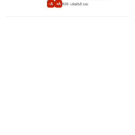
A-
A+
عدد الكلمات :
826