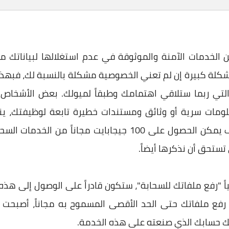
كن الخدمات الآمنة والموثوقة في عدم استغلالها لبياناتك 
شكلة كبيرة إن لم تعني الخصوصية مشكلة بالنسبة لك، فبهذه 
التي ربما ستلاقي اهتمامك وطبقاً لميولك. بعض الأشخاص ال
لومات سرية أو وثائق ومستندات خطيرة تابعة لوظيفتك، ي
للخدمة. الآن، سنستعرض لكم كيف يمكن الحصول على 100 جيجاباي
ستحق أن نذكرها أيضاً.
اً "رفع ملفاتك للسحابة"، ستكون قادراً على الوصول إلى هذه
 رفع ملفاتك حتى الحد الأقصى المسموح به مجاناً، أصبحت 
مك حسابك الذي صنعته على هذه الخدمة.