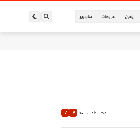
ايفون
مراجعات
هاردوير
A-
A+
عدد الكلمات :
1145