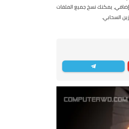
ناتك عن بُعد على الإنترنت، يمكنك تشبيه الخدمة السحابية بقرص DVD لديك إضافي، يمكنك نسخ جميع الملفات
زين السحابي.