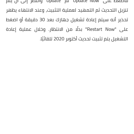
فأضغط على "Update Now" ثم "Update" وانتظر إلى أن يتم
تنزيل التحديث ثم التمهيد لعملية التثبيت، وعند الانتهاء يظهر
تحذير أنه سيتم إعادة تشغيل جهازك بعد 30 دقيقة أو اضغط
على "Restart Now" بدلًا من الانتظار. وخلال عملية إعادة
التشغيل يتم تثبيت تحديث أكتوبر 2020 تلقائيًا.