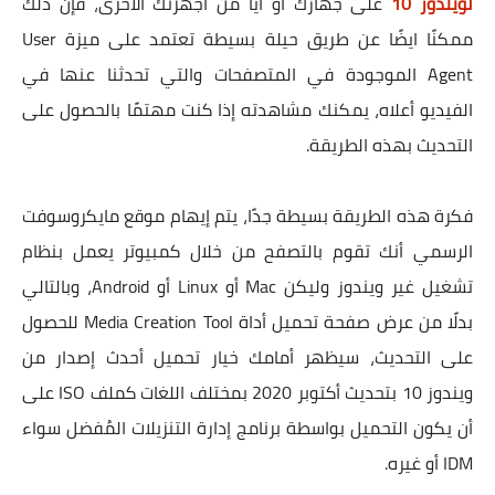
لويندوز 10
على جهازك أو أيًا من أجهزتك الاخرى، فإن ذلك
ممكنًا ايضًا عن طريق حيلة بسيطة تعتمد على ميزة User
Agent الموجودة في المتصفحات والتي تحدثنا عنها في
الفيديو أعلاه، يمكنك مشاهدته إذا كنت مهتمًا بالحصول على
التحديث بهذه الطريقة.
فكرة هذه الطريقة بسيطة جدًا، يتم إيهام موقع مايكروسوفت
الرسمي أنك تقوم بالتصفح من خلال كمبيوتر يعمل بنظام
تشغيل غير ويندوز وليكن Mac أو Linux أو Android، وبالتالي
بدلًا من عرض صفحة تحميل أداة Media Creation Tool للحصول
على التحديث، سيظهر أمامك خيار تحميل أحدث إصدار من
ويندوز 10 بتحديث أكتوبر 2020 بمختلف اللغات كملف ISO على
أن يكون التحميل بواسطة برنامج إدارة التنزيلات المُفضل سواء
IDM أو غيره.