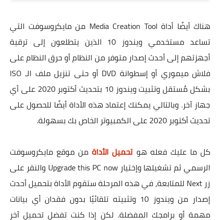
هناك أيضًا أداة Media Creation Tool من مايكروسوفت التي
تساعد مستخدمي ويندوز 10 الذين يتطلعون إلى ترقية
أجهزتهم إلى أحدث إصدار متوفر من النظام أو حرق النظام على
فلاش ميموري أو إسطوانة DVD أو حتى تنزيل ملف الـ ISO
بشكل مُستقل وتثبيت ويندوز 10 بتحديث أكتوبر 2020 على أي
جهاز آخر. وبالتالي يمكنك إعتماد هذه الأداة أيضًا للحصول على
تحديث أكتوبر 2020 على الكمبيوتر الخاص بك بسهولة.
كل ما عليك فعله هو
تحميل الأداة
من موقع مايكروسوفت
الرسمي ثم تشغيلها وإختيار Upgrade this PC now والنقر على
زر Next للمتابعة، في هذه المرحلة ستقوم الأداة بتحميل أحدث
إصدار من ويندوز 10 وتثبيته تلقائيًا بدون فقدان أي بيانات
مهمة أو برامجك المفضلة. لكن إذا كنت تفضل تحميل آخر