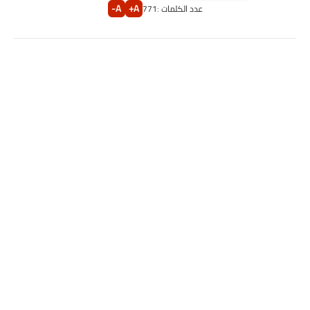
A-
A+
عدد الكلمات :
771