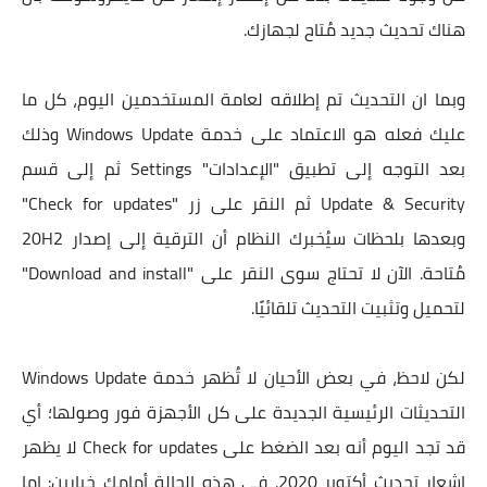
هناك تحديث جديد مُتاح لجهازك.
وبما ان التحديث تم إطلاقه لعامة المستخدمين اليوم، كل ما
عليك فعله هو الاعتماد على خدمة Windows Update وذلك
بعد التوجه إلى تطبيق "الإعدادات" Settings ثم إلى قسم
Update & Security ثم النقر على زر "Check for updates"
وبعدها بلحظات سيُخبرك النظام أن الترقية إلى إصدار 20H2
مُتاحة. الآن لا تحتاج سوى النقر على "Download and install"
لتحميل وتثبيت التحديث تلقائيًا.
لكن لاحظ، في بعض الأحيان لا تُظهر خدمة Windows Update
التحديثات الرئيسية الجديدة على كل الأجهزة فور وصولها؛ أي
قد تجد اليوم أنه بعد الضغط على Check for updates لا يظهر
إشعار تحديث أكتوبر 2020. في هذه الحالة أمامك خيارين: اما