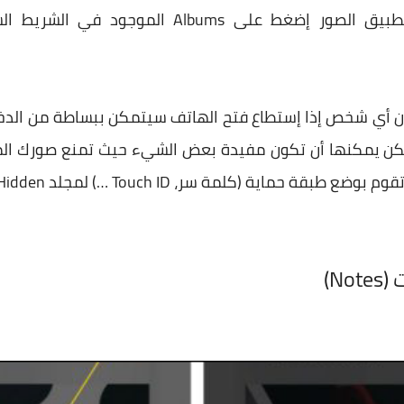
 لكن يمكنها أن تكون مفيدة بعض الشيء حيث تمنع صورك ال
لمة سر، Touch ID …) لمجلد Hidden وهذا سيحل المشكل تماما.
N)