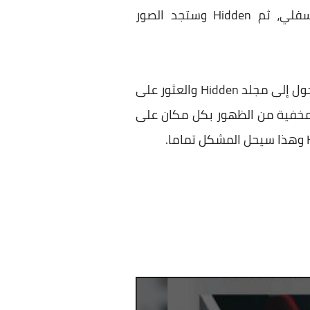
لرؤية الصورة مجددا من نفس تطبيق الصور إضغط على Albums الموجود في الشريط السفلي، ثم Hidden وستجد الصور
الشيء السيء بهذه الطريقة هو أن أي شخص إذا إستطاع فتح الهاتف سيتمكن ببساطة من الدخول إلى مجلد Hidden والعثور على
مخفية من الظهور بكل مكان على