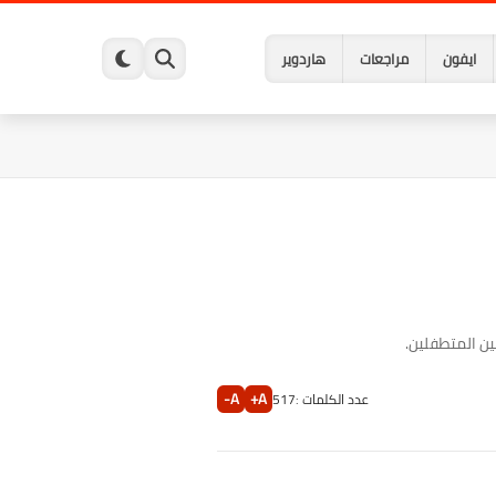
ايفون
مراجعات
هاردوير
ن المتطفلين.
A-
A+
عدد الكلمات :
517