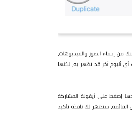
ك من إخفاء الصور والفيديوهات،
 أن تعلم أيضا أنه يقوم بإخفاءها فقط من جهة Moments, Years, و Collections، أو أي ألبوم آخر قد تظهر به، لكنها
 إخفائه، بعدها إضغط على أيقونة المشاركة
وية اليسرى السفلية، بعدها ستظهر لك قائمة جديدة، إضغط على Hide أسفل القائمة، ستظهر لك نافذة تأكيد