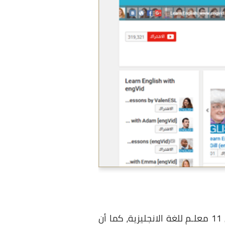
احد اكثر القنوات المميزة لتعـلم اللغة الانجليزية حيث تحتوي علي اكثر من 900 درس لاكثر من 11 معلـم للغة الانجليزية، كما أن