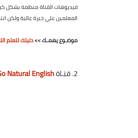
المعلمين علي خبرة عالية ولكن انتقاء Emma للفيديوهات اكثر ت
موضـوع يهمـك >>
دليلك لتعلم الل
2. قنـاة
Go Natural English