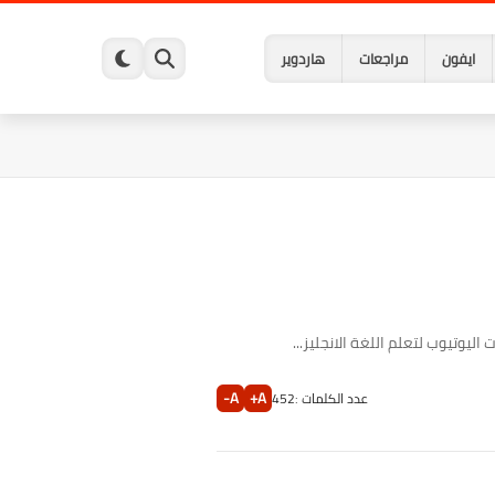
ايفون
مراجعات
هاردوير
تيوب لتعلم اللغة الانجليز...
A-
A+
عدد الكلمات :
452