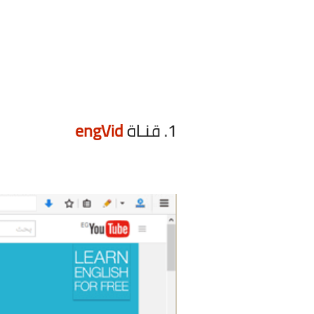
1. قنـاة
engVid