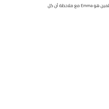
فيديوهات القناة منظمة بشكل كبير ومميزة، واكثر من يعجبني الفيديوهات الخاصة به من المعلمين هو Emma مع ملاحظة أن كل