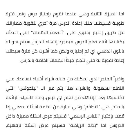
اما الميزة الثانية وهي عندما تقوم بإجتياز درس وتمر فترة
طويلة فسيطلب منك إعادة الدرس مرة آخري لتقوية مهاراتك
عن طريق إختبار يحتوي علي "أضعف الكلمات" التي اخطأت
بكتابتها اثناء تعلم الدرس فبمجرد إنتهاء الدرس سيتم تحويله
باللون الذهبي اي تم إجتيازه ولكن كما أشرت كل فترة سيطلب
إعادة تقوية له حتي تتذكر جيداً الكلمات الخاصة بالدرس.
وآخيراً المتجر الذي يمكنك من خلاله شراء أشياء تساعدك علي
التعلم بسهولة والشراء هنا يتم عبر الـ "لينجوتس" التي
تكتسبها بعد الإنتهاء من تعلم اي درس. واحد الاشياء الرائعه
بالمتجر هي "الاطقم" وهي عبارة عن انظمة اسئلة بمعني إذا
قمت بإختيار "اللباس الرسمي" فسيتم عرض اسئلة مميزة داخل
الدروس اما "بذلة الرياضة" فسيتم عرض اسئلة ترفهية،