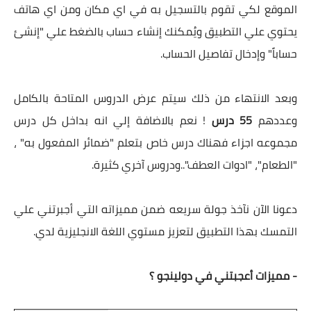
الموقع لكي تقوم بالتسجيل به في اي مكان ومن اي هاتف
يحتوي علي التطبيق ويُمكنك إنشاء حساب بالضغط علي "إنشئ
حساباً" وإدخال تفاصيل الحساب.
وبعد الانتهاء من ذلك سيتم عرض الدروس المتاحة بالكامل
وعددهم
55 درس
! نعم بالاضافة إلي انه بداخل كل درس
مجموعه اجزاء فهناك درس خاص بتعلم "ضمائر المفعول به" ،
"الطعام"، "ادوات العطف"..ودروس آخري كثيرة.
دعونا الآن نآخذ جولة سريعه ضمن مميزاته التي أجبرتني علي
التمسك بهذا التطبيق لتعزيز مستوي اللغة الانجليزية لدي.
- مميزات أعجبتني في
دولينجو ؟