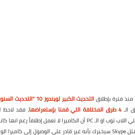
منذ فترة بإطلاق
التحديث الكبير لويندوز 10 "التحديث السنوي"
4 طرق المختلفة التي قمنا بإستعراضها
، فقد لاحظ ا
مُستخدمي كاميرات الويب سواء علي اللاب توب او الـ PC أن الكاميرا لا 
ولكن عند تشغيل برامج المحادثة مثل Skype سيخبرك بأنه غير قادر علي الوصول