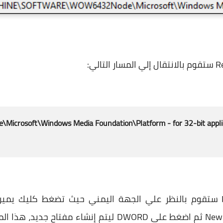
لتالي:
soft\Windows Media Foundation\Platform - for 32-bit applica
فبعد الضغط علي ملف Platform ستقوم بالنظر علي الجهة اليمني حيث تضغط ك
المنسدلة وجه مؤشر الماوس نحو New ثم اضغط علي DWORD ليت