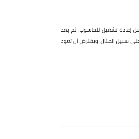
مل إعادة تشغيل للحاسوب، ثم بعد
ل الحاسوب مجدداً عليك تجربة استخدام كاميرا الويب سواء عن طريق إجراء مكالمة Skype علي سبيل المثال، ويفترض أن تعود