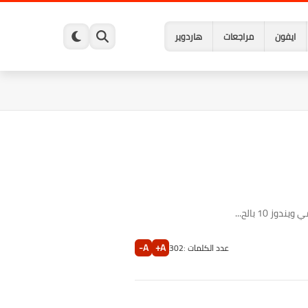
ايفون
مراجعات
هاردوير
A-
A+
عدد الكلمات :
302