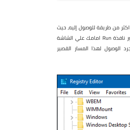
Registry Editor في نظام ويندوز وهناك اكثر من طريقة للوصول إليه، حيث
يمكنك فتح نافذة Run بالضغط علي زر شعار الويندوز + حرف R في لوحة المفاتيح وبعد ظهور نافذة Run امامك علي الشاشة
 كذلك يُمكنك بمجرد الوصول لهذا المسار القصير