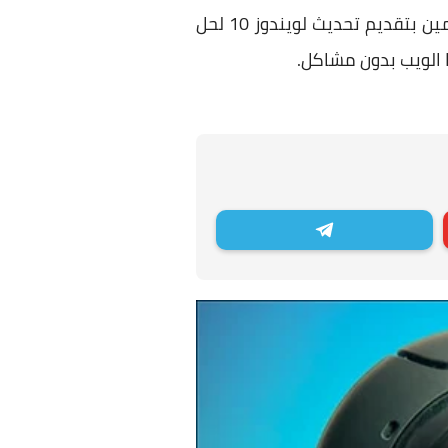
وهي مشكلة كبيرة بالتاكيد، ووفقاً لمايكروسوفت أدركت تآثير هذه المشكلة ووعدت المُستخدمين بتقديم تحديث لويندوز 10 لحل
 الويب بدون مشاكل.