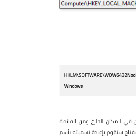
HKLM\SOFTWARE\WOW6432Node\Micro
Windows
ليك يمين في المكان الفارغ ومن القائمة
م إنشاء مفتاح جديد، هذا المفتاح ستقوم بإعادة تسميته بأسم