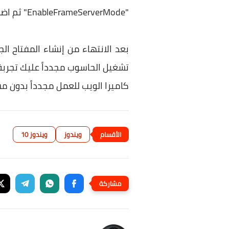
"EnableFrameServerMode" ثم اضغط Enter ليتم حفظ الاسم الجديد للمفتاح.
بعد الانتهاء من إنشاء المفتاح ا
كاميرا الويب للعمل مجدداً بدون م
ويندوز
ويندوز 10