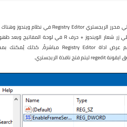
في البداية سنحتاج إلي التعديل علي محرر الريجستري 
" ليتم عرض اداة Registry Editor مباشرةً،