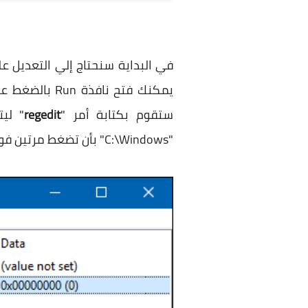
ستقوم بكتابة أمر "
regedit
"C:\Windows" بأن تضغط مرتين فوق ايقونة regedit ليتم فتح نافذة الريجستري.