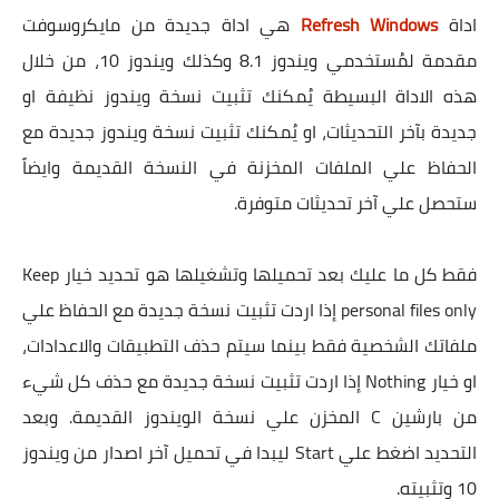
اداة
Refresh Windows
هي اداة جديدة من مايكروسوفت
مقدمة لمُستخدمي ويندوز 8.1 وكذلك ويندوز 10، من خلال
هذه الاداة البسيطة يُمكنك تثبيت نسخة ويندوز نظيفة او
جديدة بآخر التحديثات، او يُمكنك تثبيت نسخة ويندوز جديدة مع
الحفاظ علي الملفات المخزنة في النسخة القديمة وايضاً
ستحصل علي آخر تحديثات متوفرة.
فقط كل ما عليك بعد تحميلها وتشغيلها هو تحديد خيار Keep
personal files only إذا اردت تثبيت نسخة جديدة مع الحفاظ علي
ملفاتك الشخصية فقط بينما سيتم حذف التطبيقات والاعدادات،
او خيار Nothing إذا اردت تثبيت نسخة جديدة مع حذف كل شيء
من بارشين C المخزن علي نسخة الويندوز القديمة. وبعد
التحديد اضغط علي Start ليبدا في تحميل آخر اصدار من ويندوز
10 وتثبيته.