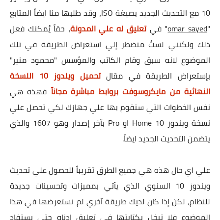
10 مع التحديث الجديد بصيغة ISO، وقد طلبها منا ايضاً المتابع
"
omar sayed
" في
تعليق له علي المدونة
، حقاً يُمكنك فعل
ذلك ولكنني لستُ متضطر إلي استعراض الطريقة في تلك
الموضوع لانه سبق وقام الكاتب والمؤسس "محمود منير"
بإستعراض الطريقة في مقال
تحميل ويندوز 10 النسخة
النهائية من مايكروسوفت بروابط مباشرة مجاناً
فهذه هي
نفس الخطوات التي ستقوم بها علي جهازك لكي تحصل علي
نسخة ويندوز 10 Home او Pro بآخر إصدار وهو 1607 والذي
يتضمن التحديث الجديد ايضاً.
علي اي حال هذه هي جميع الطرق تقريباً للحصول علي تحديث
ويندوز 10 السنوي الذي يآتي بمميزات وتحسينات جديدة
للنظام، لكن إذا كان لديك طريقة آخري لم نستعرضها في هذا
الموضوع فلا تبخل بكتابتها في تعليق ادناه حتي يستفاد