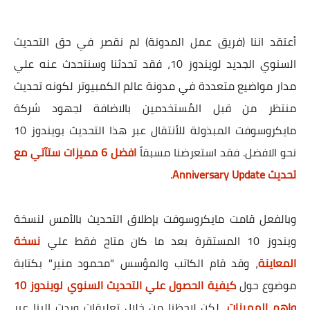
أعتقد اننا (فريق عمل المدونة) لم نقصر في حق التحديث
السنوي الجديد لويندوز 10، فقد تحدثنا وسنتحدث عنه علي
مدار مواضيع متعددة في مدونة عالم الكمبيوتر لكونه تحديث
منتظر من قبل المُستخدمين بالاضافة لجهود شركة
مايكروسوفت المبذولة للأنتقال عبر هذا التحديث بويندوز 10
نحو الافضل. فقد استعرضنا مسبقاً
افضل 6 مميزات ستآتي مع
تحديث Anniversary Update
.
وبالفعل قامت مايكروسوفت بإطلاق التحديث بالأمس لنسخة
ويندوز 10 المستقرة بعد ما كان متاح فقط علي
نسخة
المعاينة
، وقد قام الكاتب والمؤسس "محمود منير" بكتابة
موضوع حول
كيفية الحصول علي التحديث السنوي لويندوز 10
واهم المميزات
، لكن لاحظنا من خلال تعليقات وردت إلينا عبر