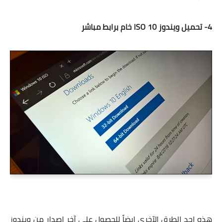
4- تحميل ويندوز 10 ISO خام برابط مباشر
هذه احد الطرق الآخري ايضاً للحصول علي آخر اصدار من ويندوز