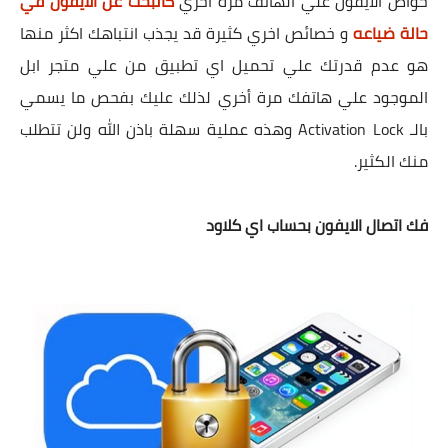
خواص الايفون علي الهاتف مرة أخري
كالبحث عن الايفون في
حالة ضياعه
و خصائص اخري كثيرة قد يجذب انتباهك اكثر منها
هو عدم قدرتك علي تحميل اي تطبيق من علي متجر ابل
الموجود علي هاتفك مرة أخري لذلك عليك بفحص ما يسمي
بالـ Activation Lock وهذه عملية سهلة باذن الله ولن تتطلب
منك الكثير.
فك اتصال الايفون بحساب اي كلاود