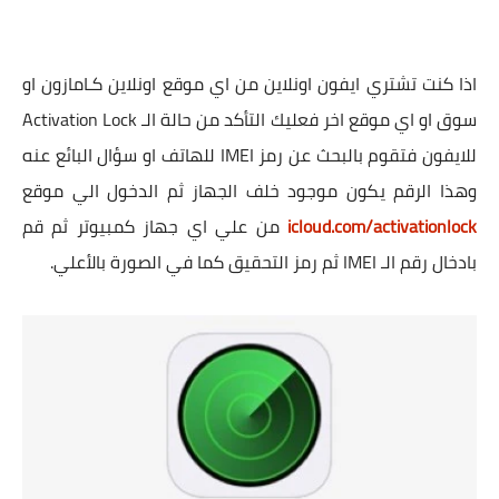
اذا كنت تشتري ايفون اونلاين من اي موقع اونلاين كـامازون او
سوق او اي موقع اخر فعليك التأكد من حالة الـ Activation Lock
للايفون فتقوم بالبحث عن رمز IMEI للهاتف او سؤال البائع عنه
وهذا الرقم يكون موجود خلف الجهاز ثم الدخول الي موقع
icloud.com/activationlock
من علي اي جهاز كمبيوتر ثم قم
بادخال رقم الـ IMEI ثم رمز التحقيق كما في الصورة بالأعلي.