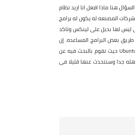
ؤال هنا ماذا افعل انا اريد نظام
لشركات المصنعه له يكون له برامج
ى ليس لها بديل على لينكس وتاكد
طريق بعض البرامج المساعده. إن
نظام لينكس به متجر مثلا جوجل بلاى فى الاندرويد اسمه مركز البرمجيات Ubuntu Software Center حيث نقوم بالبحث فيه عن
ستخدام الطرفية Terminal فى تثبيتها وهى سهله جدا وسنتحدث عنها قليلا فى