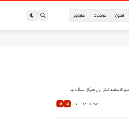
ايفون
مراجعات
هاردوير
 الانظمة لكن اول سؤال يسأله م...
A-
A+
عدد الكلمات :
1151