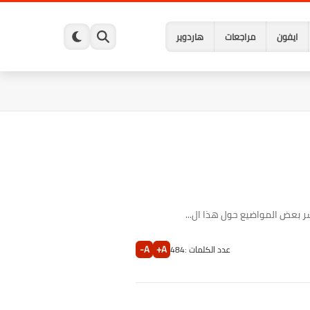
ايفون
مراجعات
هاردوير
شر بعض المواضيع حول هذا ال...
A-
A+
عدد الكلمات :
484