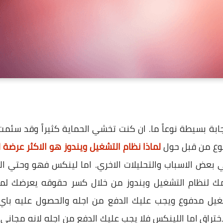
جابة بسيطة نوعاً ما. ان كنت تخشي الحماية كثيراً وقد سئم
وع من قبل حول
لماذا نظام التشغيل ويندوز هو الاكثر عرضة ل
لي بعض الاسباب والتحليلات الاخري. اما لينكس فهو وحتي الا
 لنظام التشغيل ويندوز من خلال كسر حقوقه يعرضك لمخا
تشغيل مدفوع ويجب عليك الدفع من اجله والحصول عليه با
ختراق اما اللينكس فلا يجب عليك الدفع من اجله لانه مجان