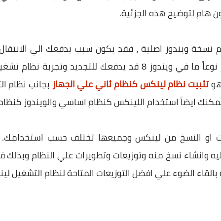
هام لتوضيح هذه الجزئية.
 نسخة ويندوز اصلية ، فقد يكون سبب يدفعك الي الانتقال
التقليدي للويندوز والذي ربما تغير نوعاً ما في ويندوز 8 قد يدفعك 
هو
تثبيت نظام لينكس كنظام ثاني علي الجهاز
بجانب نظام الت
مكنك ايضاً استخدام اللينكس كنظام اساسي والويندوز كنظا
يعات او النسخ من لينكس وجميعها تختلف حسب استخدامك. 
ليه وانشاء نسخ منه وتوزيعات وتطويرات علي النظام وبذلك ف
القاء الضوء علي افضل التوزيعات المتاحة لنظام التشغيل لي