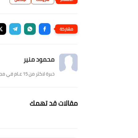
محمود منير
خبرة لاكثر من 15 عـام في مجال الكمبيوتر، ومؤسس عالـم الكمبيوتر. هدفي دائماً هو تقديم محتوى عربي مميز عن الكمبيوتر.
مقالات قد تهمك