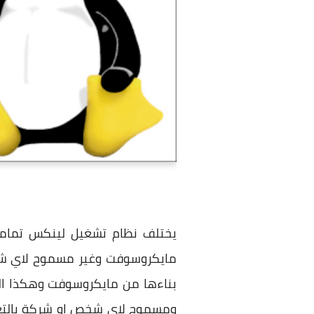
يختلف نظام تشغيل لينكس تماماً
بناءها من مايكروسوفت وهكذا الح
ومسموح لاي شخص او شركة بالتعدي