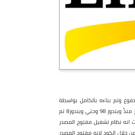
فوع وتم بناءه بالكامل بواسطة
مايكروسوفت وغير مسموح لاي شركة او شخص اخر بالتعديل عليه ، لذلك فجميع نسخ الويندوز منذُ ويندوز 98 وحتي ويندوز8 تم
ث انه نظام تشغيل مفتوح المصدر
 خلال الكود لانه مفتوح المصدر