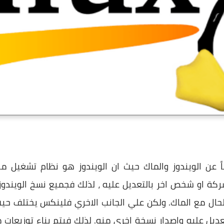
 عن الويندوز والماك حيث ان الويندوز هو نظام تشغيل مد
ال مع الماك. ولكن علي الجانب الاخري فلينكس يختلف حي
ل عليه واصدار نسخة اخري منه. لذلك فيتم بناء توزيعات من