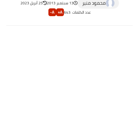
محمود منير
13 سبتمبر 2013
25 أبريل 2023
A-
A+
عدد الكلمات :
643