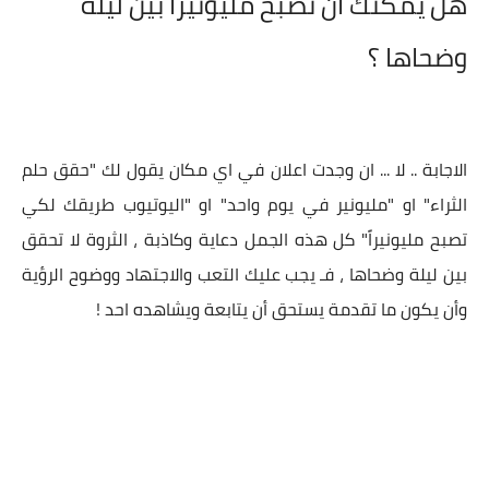
هل يمكنك أن تصبح مليونيراً بين ليلة
وضحاها ؟
الاجابة .. لا ... ان وجدت اعلان في اي مكان يقول لك "حقق حلم
الثراء" او "مليونير في يوم واحد" او "اليوتيوب طريقك لكي
تصبح مليونيراً" كل هذه الجمل دعاية وكاذبة ، الثروة لا تحقق
بين ليلة وضحاها ، فـ يجب عليك التعب والاجتهاد ووضوح الرؤية
وأن يكون ما تقدمة يستحق أن يتابعة ويشاهده احد !