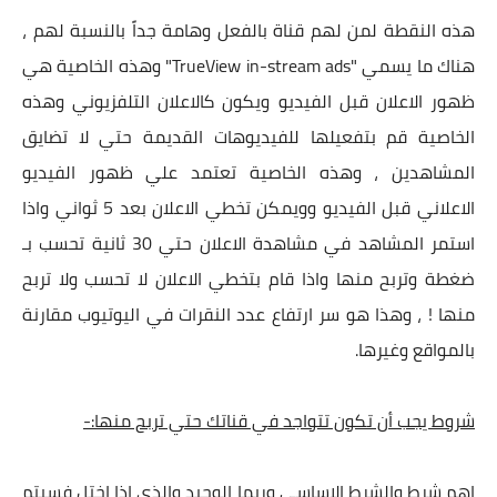
هذه النقطة لمن لهم قناة بالفعل وهامة جداً بالنسبة لهم ،
هناك ما يسمي "TrueView in-stream ads" وهذه الخاصية هي
ظهور الاعلان قبل الفيديو ويكون كالاعلان التلفزيوني وهذه
الخاصية قم بتفعيلها للفيديوهات القديمة حتي لا تضايق
المشاهدين ، وهذه الخاصية تعتمد علي ظهور الفيديو
الاعلاني قبل الفيديو وويمكن تخطي الاعلان بعد 5 ثواني واذا
استمر المشاهد في مشاهدة الاعلان حتي 30 ثانية تحسب بـ
ضغطة وتربح منها واذا قام بتخطي الاعلان لا تحسب ولا تربح
منها ! ، وهذا هو سر ارتفاع عدد النقرات في اليوتيوب مقارنة
بالمواقع وغيرها.
شروط يجب أن تكون تتواجد في قناتك حتي تربح منها:-
اهم شرط والشرط الاساسي وربما الوحيد والذي اذا اختل فسيتم