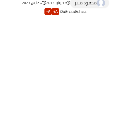
محمود منير
13 يناير 2013
4 مارس 2023
A-
A+
عدد الكلمات :
1248