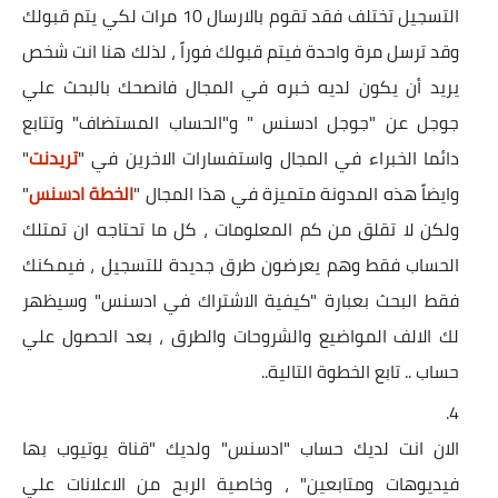
التسجيل تختلف فقد تقوم بالارسال 10 مرات لكي يتم قبولك
وقد ترسل مرة واحدة فيتم قبولك فوراً ، لذلك هنا انت شخص
يريد أن يكون لديه خبره في المجال فانصحك بالبحث علي
جوجل عن "جوجل ادسنس " و"الحساب المستضاف" وتتابع
دائما الخبراء في المجال واستفسارات الاخرين في "
تريدنت
"
وايضاً هذه المدونة متميزة في هذا المجال "
الخطة ادسنس
"
ولكن لا تقلق من كم المعلومات ، كل ما تحتاجه ان تمتلك
الحساب فقط وهم يعرضون طرق جديدة للتسجيل ، فيمكنك
فقط البحث بعبارة "كيفية الاشتراك في ادسنس" وسيظهر
لك الالف المواضيع والشروحات والطرق ، بعد الحصول علي
حساب .. تابع الخطوة التالية..
الان انت لديك حساب "ادسنس" ولديك "قناة يوتيوب بها
فيديوهات ومتابعين" ، وخاصية الربح من الاعلانات علي