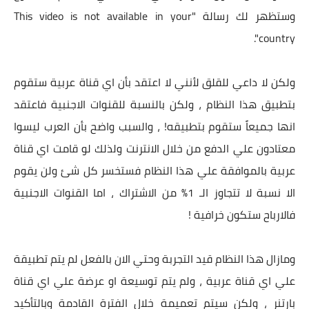
وستظهر لك رسالة "This video is not available in your
country".
ولكن لا داعي للقلق لأنني لا اعتقد بأن اي قناة عربية ستقوم
بتطبيق هذا النظام ، ولكن بالنسبة للقنوات الاجنبية فاعتقد
انها جميعاً ستقوم بتطبيقه! ، والسبب واضح بأن العرب ليسوا
معتادون علي الدفع من خلال الانترنت ولذلك لو قامت اي قناة
عربية بالموافقة علي هذا النظام فستخسر كل شئ ولن يقوم
الا نسبة لا تتجاوز الـ 1% من الاشتراك ، اما القنوات الاجنبية
فالارباح ستكون خرافية !
ومازال هذا النظام قيد التجربة وحتي الان بالفعل لم يتم تطبيقة
علي اي قناة عربية ، ولم يتم توسيعة او عرضة علي اي قناة
بارتنر ، ولكن سيتم تعميمة خلال الفترة القادمة وبالتأكيد