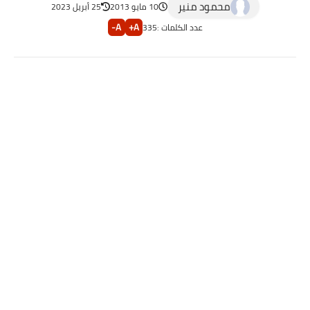
محمود منير
10 مايو 2013
25 أبريل 2023
A-
A+
عدد الكلمات :
335