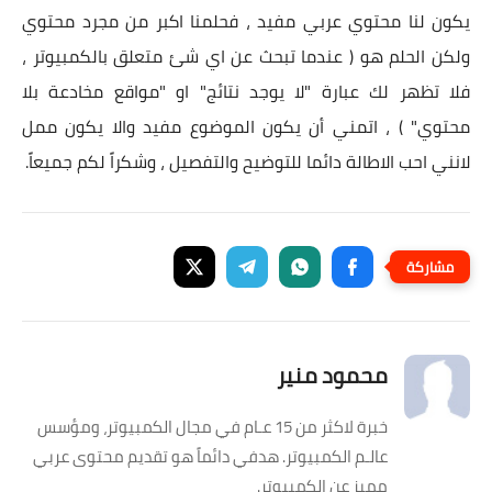
يكون لنا محتوي عربي مفيد ، فحلمنا اكبر من مجرد محتوي
ولكن الحلم هو ( عندما تبحث عن اي شئ متعلق بالكمبيوتر ،
فلا تظهر لك عبارة "لا يوجد نتائج" او "مواقع مخادعة بلا
محتوي" ) ، اتمني أن يكون الموضوع مفيد والا يكون ممل
لانني احب الاطالة دائما للتوضيح والتفصيل ، وشكراً لكم جميعاً.
محمود منير
خبرة لاكثر من 15 عـام في مجال الكمبيوتر، ومؤسس
عالـم الكمبيوتر. هدفي دائماً هو تقديم محتوى عربي
مميز عن الكمبيوتر.