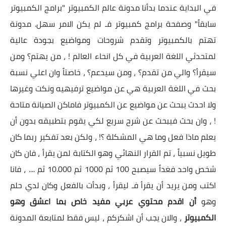
في البداية عندما بدأنا مدونة عالم الكمبيوتر "برامج الكمبيوتر
سابقاً" وصفحة برامج كمبيوتر فـ لم يكن الامر سهل. مدونة
تهتم بالكمبيوتر وتقدم شروحات ومواضيع بجودة عالية
لمتحدثي اللغة العربية في كل انحاء العالم ! ، من يهتم؟ ومن
سيقرأ؟ والي من تقدم؟ ، ومن سيدعم؟ ، خاصتاً وان اعلي نسبة
بحث في اللغة العربية هي عن مواضيع ترفيهيه ونكت وغيرها
ولا احدث يبحث عن مواضيع عن الكمبيوتر فاماكن الصيانة متاحة
! ، وان بحث فيبحث عن شرح سريع لكي يقوم بتطبيقه بدون أن
يعلم ماذا فعل وما هي المشكلة ؟! ، ولكن بعد تفكير ربما كان
طويل نسبياً ، تم القرار النهائي وهو الكتابة لمن يقرأ ، فان كان
شخص واحد فغداً سيصبح 100 ثم 1000 ثم 10.000 ثم .... ، فانا
اكتب ومن يريد أن يقرأ فـ ليقرأ ، وبدأت بالفعل وكان لدي حلم
وهو
أن اقدم محتوي عربي مفيد خاص بما اعشق وهو
الكمبيوتر
، والان يجب أن اشكركم ، ليس فقط لمتابعة المدونة