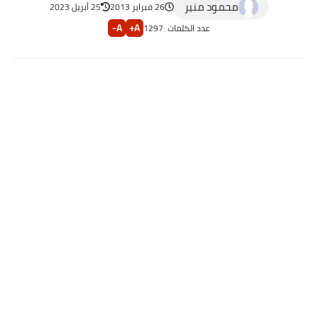
محمود منير
26 فبراير 2013
25 أبريل 2023
A-
A+
عدد الكلمات :
1297