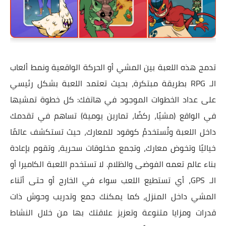
تدمج هذه اللعبة بين المشي أو الحركة الواقعية ونمط ألعاب
الـ RPG بطريقة مبتكرة، بحيث تعتمد اللعبة بشكل رئيسي
على عداد الخطوات الموجود في هاتفك: كل خطوة تمشيها
في الواقع (مشيًا، ركضًا، تمارين يومية) تساهم في تقدمك
داخل اللعبة وتُستخدمُ كوقود للمعارك، حيث تستكشف عالمًا
خياليًا وتخوض معارك، وتجمع مخلوقات سحرية، وتقوم بإعادة
بناء عالم تعمه الفوضى والظلام. لا تستخدم اللعبة الكاميرا أو
الـ GPS، أي تستطيع اللعب سواء في الخارج أو حتى أثناء
المشي داخل المنزل، كما يمكنك جمع وتدريب وحوش ذات
قدرات ومزايا متنوعة وتعزيز علاقتك بها من خلال النشاط