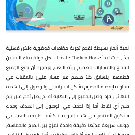
لعبة ألغاز بسيطة تقدم تجربة مغامرات فوضوية ولكن مُسلية
جدًا، حيث تبدأ Ultimate Chicken Horse كل جولة ببناء اللاعبين
الفخاخ والمسارات لتصميم بيئة اللعب، وبمجرد أن يضع الجميع
قطعهم، يتسابق كلاً منهم عبر مسار مليئ بالعقبات في
محاولة لإقصاء الخصوم بشكل استراتيجي والوصول إلى الهدف
النهائي. فإذا وصل الجميع إلى النهاية أو لم يصل أحد، فلن يتم
منح أي نقاط، أما إذا نجحت في الوصول إلى الهدف وحدك
ستكون المنتصر في هذه الجولة. تتكشف طريقة اللعب في
جولات سريعة مدتها دقيقة واحدة تمزج بين المرح والحماسة،
فيمكنك أن تلعبها مع أشخاص حقيقيين أو الكمبيوتر للتنافس