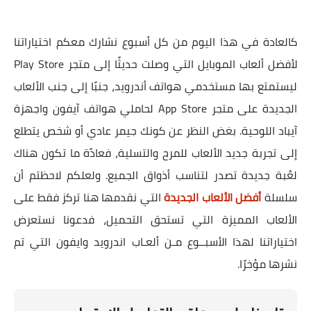
كالعادة في هذا اليوم من كل أسبوع نشارك معكم اختياراتنا
لأفضل ألعاب الموبايل التي وصلت حديثًا إلى متجر Play Store
ليستمتع بها مستخدمي هواتف أندرويد، جنبًا إلى جنب الألعاب
الجديدة على متجر App Store لحاملي هواتف آيفون واجهزة
آيباد اللوحية. بغض النظر عن كونك جيمر عادي أو شخص يتطلع
إلى تجربة جديد الألعاب للمرح والتسلية، فعادًة ما تكون هناك
لعُبة جديدة تصدر لتناسب أذواق الجميع. ولعلكم لاحظتم أن
سلسلة
أفضل الألعاب الجديدة
التي نقدمها هنا تركز فقط على
الألعاب المميزة التي تستحق التحميل، فدعونا نستعرض
اختياراتنا لهذا الأسبــوع مـن ألعـاب اندرويد وايفون التي تم
نشرها مؤخرًا.