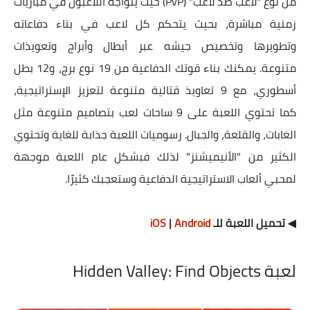
من نوع "لاعب ضد لاعب" (PvP) حيث يتواجه اللاعبون في مباريات
زمنية مباشرة، بحيث يتحكم كل لاعب في بناء دفاعاته
وتطويرها وتخصيص جيشه عبر أبطال وأبراج وتعويذات
متنوعة. يمكنك بناء قوتك الدفاعية من 19 نوع برج، و12 بطل
أسطوري، مع 9 تعاويذ قتالية متنوعة لتعزيز الإستراتيجية،
كما تحتوي اللعبة على 9 ساحات لعب بتصاميم متنوعة مثل
الغابات، والقلعة، والجبال. رسوميات اللعبة جذابة للغاية وتحتوي
الكثير من "الأنيميشنز" لذلك فبشكل عام اللعبة موجهة
لمحبي ألعاب الاستراتيجية الدفاعية وستعجبك كثيرًا.
◀ تحميل اللعبة للـ
Android
|
iOS
لعبة Hidden Valley: Find Objects