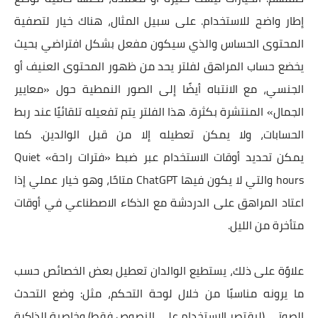
إطار واضح للاستخدام. على سبيل المثال، هناك خيار لتصفية
المحتوى الحساس والذي سيكون مفعل بشكل افتراضي بحيث
يخضع حساب المراهق لفلتر يحد من ظهور المحتوى العنيف أو
الجنسي، مع الانتباه أيضًا إلى الصور النمطية حول «معايير
الجمال» المنتشرة بكثرة. هذا الفلتر يتم تفعيله تلقائيًا عند ربط
الحسابات، ولا يمكن تعطيله إلا من قبل الوالدين. كما
يمكن تحديد أوقات الاستخدام عبر ضبط «فترات راحة» Quiet
hours والتي لا يكون فيها ChatGPT متاحًا، وهو خيار عملي إذا
اعتاد المراهق على الدردشة مع الذكاء الاصطناعي في أوقات
متأخرة من الليل.
علاوًة على ذلك، يستطيع الوالدان تعطيل بعض الخصائص حسب
ما يرونه مناسبًا من خلال لوحة التحكم، مثل: وضع التحدث
الصوتي (ليقتصر الاستخدام على النصوص فقط) وخاصية الذاكرة