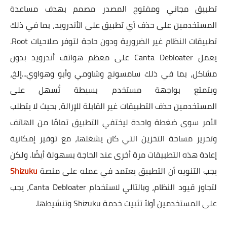
تطبيق مجاني ومفتوح المصدر مصمم بهدف مساعدة
المستخدمين على حذف أي تطبيق على الأندرويد، بما في ذلك
تطبيقات النظام غير الضرورية ودون حاجة لتوفر صلاحيات Root.
يعمل Canta Debloater على معظم هواتف أندرويد بدون
مشاكل، بما في ذلك سامسونج وشاومي وأبو وهواوي...إلخ،
ويتمتع بواجهة مستخدم بسيطة تُسهل على
المستخدمين حذف التطبيقات غير القابلة للإزالة، بحيث لا يتطلب
الأمر سوى ضغطة واحدة ليختفي التطبيق تمامًا من الهاتف
وتحرير مساحة التخزين التي كان يشغلها، مع توفير إمكانية
إعادة هذه التطبيقات مرة أخرى عند الحاجة بسهولة أيضًا. ولكن
يجب التنويه أن التطبيق يعتمد في عمله على منصة
Shizuku
لتجاوز قيود النظام، وبالتالي لاستخدام Canta Debloater، يجب
على المستخدمين أولاً تثبيت خدمة Shizuku وتنشيطها.