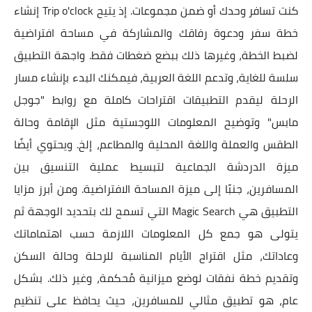
كنت تسافر وحدك أو ضمن مجموعات. إذ يتيح Trip o'clock إنشاء
خطة سفر ودعوة رفاقك والمشاركة في مساحة افتراضية
لضبط الخطة، وغيرها ذلك ببضع ضغطات فقط. واجهة التطبيق
سلسة للغاية، وتدعم اللغة العربية، فيمكنك البدء بإنشاء مسار
الرحلة ليقدم التطبيقات اقتراحات كاملة مع روابط "جوجل
مابس" وتوضيح المعلومات اللوجستية مثل الإقامة وحالة
الطقس والعملة واللغة المحلية والمطاعم، إلخ. ويحتوي أيضًا
ميزة الدردشة الجماعية لتبسيط عملية التنسيق بين
المسافرين، جنبًا إلى ميزة المساحة الافتراضية. ومن أبرز مزايا
التطبيق هي Magic Search التي تسمح لك بتحديد الوجهة ثم
يتولى هو جمع كل المعلومات اللازمة حسب اهتماماتك
وعاداتك، مثل اقتراح الأيام المناسبة للرحلة وحالة السكن
وتقديم خطة نفقات لوضع ميزانية مُحكمة، وغير ذلك. بشكل
عام، هو تطبيق مثالي للمسافرين، حيث يحافظ على تنظيم