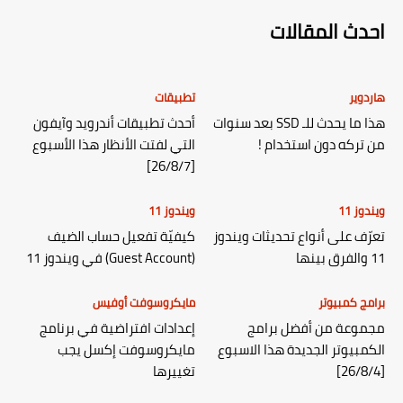
احدث المقالات
هاردوير
تطبيقات
هذا ما يحدث للـ SSD بعد سنوات
أحدث تطبيقات أندرويد وآيفون
من تركه دون استخدام !
التي لفتت الأنظار هذا الأسبوع
[26/8/7]
ويندوز 11
ويندوز 11
تعرّف على أنواع تحديثات ويندوز
كيفيّة تفعيل حساب الضيف
11 والفرق بينها
(Guest Account) في ويندوز 11
برامج كمبيوتر
مايكروسوفت أوفيس
مجموعة من أفضل برامج
إعدادات افتراضية في برنامج
الكمبيوتر الجديدة هذا الاسبوع
مايكروسوفت إكسل يجب
[26/8/4]
تغييرها