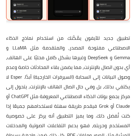
تطبيق جديد للآيفون يمُكّنك من استخدام نماذج الذكاء
الاصطناعي مفتوحة المصدر، والمتقدمة مثل LLaMA و
Gemma و DeepSeek وغيرها بشكل كامل محليًا على الهاتف،
أي بدون اتصال بالإنترنت، مما يضمن بقاء المحادثات خاصة وعدم
وصول البيانات إلى السحابة (السيرفرات الخارجية) أبدًا. Esper لا
يكتفي بذلك، بل وفي حال اتصال الهاتف بالإنترنت، يتحول إلى
مركز يجمع بوتات الذكاء الاصطناعي المعروفة مثل ChatGPT أو
Claude أو Grok فيقدم طريقة سهلة لاستخدامهم جميعًا إذا
كنت تُفضل ذلك. وما يميز التطبيق أنه يركز على خصوصية
المستخدم وحريته، فهو يدعم التفاعلات الصوتية والمدخلات
المرئية مثل الصور وملفات PDF، كل ذلك ضمن واجهة بسيطة