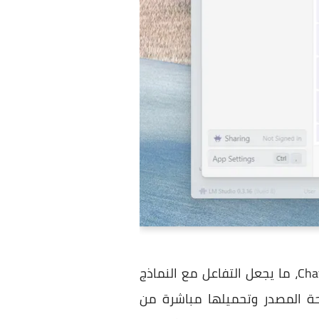
أحد أشهر الأدوات التي تُستخدم في هذا الغرض؛ تتميز بواجهة استخدام شبيهة بواجهة ChatGPT، ما يجعل التفاعل مع النماذج
ة المصدر وتحميلها مباشرة من