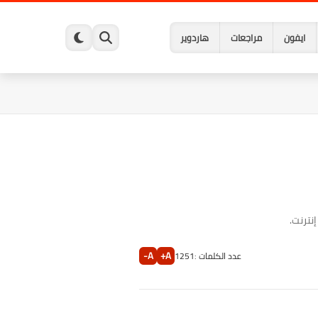
ايفون
مراجعات
هاردوير
A-
A+
عدد الكلمات :
1251