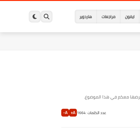
ايفون
مراجعات
هاردوير
تعرضها معكم في هذا الموضوع.
A-
A+
عدد الكلمات :
1664