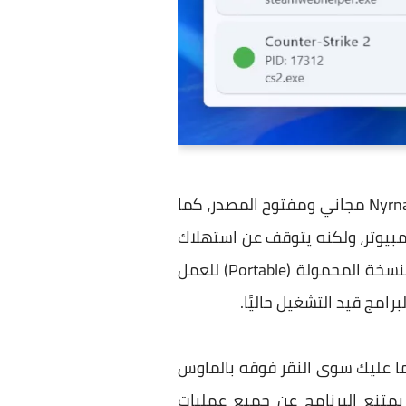
هو برنامج بسيط ولكن فعال لإيقاف الألعاب أو البرامج بشكل مؤقت، دون إغلاقها بشكل نهائي. Nyrna مجاني ومفتوح المصدر، كما
ث يبقى البرنامج في ذاكرة الكمبيوتر، ولكنه يتوقف عن استهلاك
الموارد الأهم مثل المعالج وكرت الشاشة والهارد والشبكة. البرنامج يمكن تثبيته أو استخدام النسخة المحمولة (Portable) للعمل
مج قيد التشغيل حاليًا.
 ما عليك سوى النقر فوقه بالماوس
 يمتنع البرنامج عن جميع عمليات