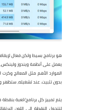
بدون تثبيت. عند تشغيله، ستظهر و
يتم تمييز كل برنامج/لعبة بنقطة خ
لتتحول النقطة إلى اللون البرتقا