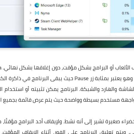
يعمل على أنظمة ويندوز ولينكس، وهو يعتبر بمثابة زر Pause حي
اجهة مستخدم بسيطة وواضحة حيث يتم عرض قائمة بجميع البرا
ضراء صغيرة تشير إلى أنه نشط. ولإيقاف أحد البرامج مؤقتًا،
لي، ويتم تعليق البرنامج على الفور. أثناء الإيقاف المؤقت،