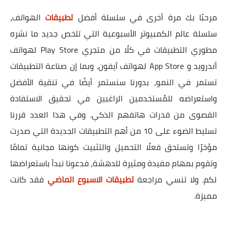
مرحبًا بك مرة أخرى في سلسلة أفضل
تطبيقات
الهواتف،
سلسلة عالم الكمبيوتر الأسبوعية التي تلخص جديد ما نشره
مطوري التطبيقات في كلًا من متجري Play Store لهواتف
أندرويد و App Store لهواتف آيفون. وبما إن صناعة التطبيقات
تستمر في النمو، بدورنا سنستمر أيضًا في تنقية الأفضل
واستعراضه للمُستخدمين الراغبين في تحقيق الاستفادة
القصوى من قدرات هاتفهم الذكي. وفي هذا العدد قررنا
تسليط الضوء على 10 من أهم التطبيقات الجديدة التي صدرت
مؤخرًا وتستحق فعلًا التحميل والتثبيت كونها مجانية تمامًا
وتقوم بمهام مفيدة ومثيرة للدهشة، فدعونا نبدأ باستعراضها
لكم. ولا تنسي مراجعة
تطبيقات الاسبوع الماضي
فقد كانت
مميزة.