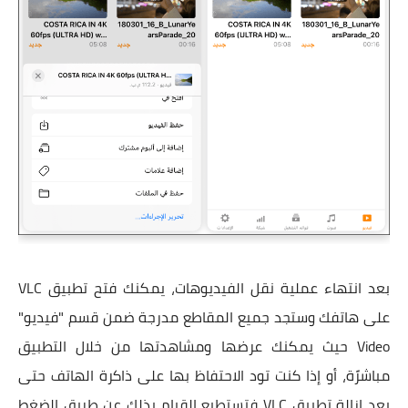
بعد انتهاء عملية نقل الفيديوهات، يمكنك فتح تطبيق VLC
على هاتفك وستجد جميع المقاطع مدرجة ضمن قسم "فيديو"
Video حيث يمكنك عرضها ومشاهدتها من خلال التطبيق
مباشرًة، أو إذا كنت تود الاحتفاظ بها على ذاكرة الهاتف حتى
بعد إزالة تطبيق VLC فتستطيع القيام بذلك عن طريق الضغط