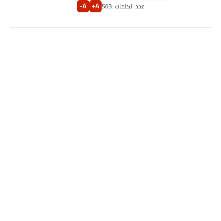
A-
A+
عدد الكلمات :
503