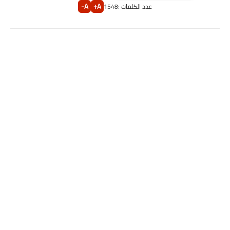
A-
A+
عدد الكلمات :
1548