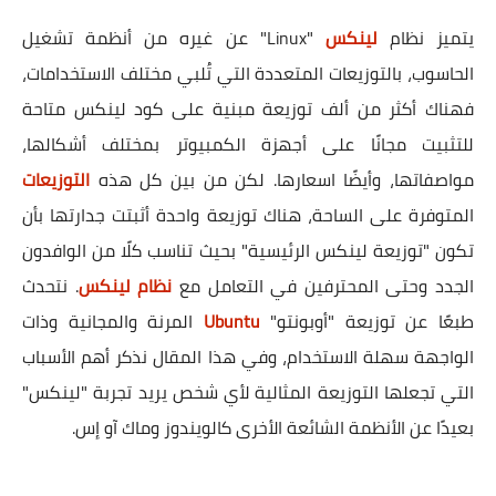
يتميز نظام
لينكس
"Linux" عن غيره من أنظمة تشغيل
الحاسوب، بالتوزيعات المتعددة التي تُلبي مختلف الاستخدامات،
فهناك أكثر من ألف توزيعة مبنية على كود لينكس متاحة
للتثبيت مجانًا على أجهزة الكمبيوتر بمختلف أشكالها،
مواصفاتها، وأيضًا اسعارها. لكن من بين كل هذه
التوزيعات
المتوفرة على الساحة، هناك توزيعة واحدة أثبتت جدارتها بأن
تكون "توزيعة لينكس الرئيسية" بحيث تناسب كلًا من الوافدون
الجدد وحتى المحترفين في التعامل مع
نظام لينكس
. نتحدث
طبعًا عن توزيعة "أوبونتو"
Ubuntu
المرنة والمجانية وذات
الواجهة سهلة الاستخدام، وفي هذا المقال نذكر أهم الأسباب
التي تجعلها التوزيعة المثالية لأي شخص يريد تجربة "لينكس"
بعيدًا عن الأنظمة الشائعة الأخرى كالويندوز وماك آو إس.