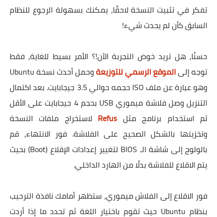
تفكر في تثبيت النسخة لاحقًا، يمكنك بسهولة الرجوع للنظام
السابق كأن لم يحدث شيء!
حسنًا، هل تريد خوض التجربة الآن!؟ الأمر بسيط للغاية، فقط
توجه إلى
الموقع الرسمي للتوزيعة
وحمل أحدث نسخة Ubuntu
وهو عبارة عن ملف ISO حجمه حوالي 3.5 جيجابايت. بعد اكتمال
التنزيل وصل فلاشة ميموري USB بحجم 4 جيجابايت على الأقل
ثم استخدام برنامج مثل
Refus
لاستخراج ملفات النسخة
وتخزينها بالشكل الصحيح على الفلاشة. فور الانتهاء، قم
بالولوج إلى شاشة الـ BIOS لتغيير إعدادات الإقلاع (Boot) بحيث
يتم الاقلاع للفلاشة بدلًا من الهارد الداخلي.
فور الاقلاع إلى الفلاش ميموري، ستظهر أمامك نافذة الترحيب
بنظام Ubuntu حيث تقوم باختيار اللغة ثم تحدد ما إذا أردت