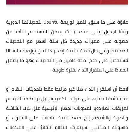
علاوًة على ما سبق، تتميز توزيعة Ubuntu بتحديثاتها الدورية
وفقًا لجدول زمني محدد بحيث يمكن للمستخدم التأكد من
حصوله على مميزات جديدة كل ستة أشهر مع التحديثات
الضمنية، وفي حال قمت بتثبيت إصدار LTS من توزيعة Ubuntu
فستحصل على دعم لمدة عامين من التحديثات وهو ما يضمن
الحفاظ على استقرار الأداء لفترة طويلة.
لاحظ أن استقرار الأداء هنا غير مرتبط فقط بتحديثات النظام أو
عدم تشكيله عبء على موارد الكمبيوتر، بل يرتبط كذلك بدعم
تعريفات الهاردوير لمكونات الجهاز الرئيسية مثل كرت الشاشة
والصوت والشبكة، إلخ. فبعد تثبيت Ubuntu على اللابتوب أو
حاسوبك المكتبي، سيتعرف النظام تلقائيًا على المكونات