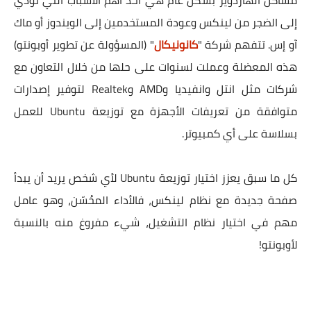
مشاكل الهاردوير بشكل عام هي أحد أهم الأسباب التي تؤدي
إلى الضجر من لينكس وعودة المستخدمين إلى الويندوز أو ماك
آو إس. تتفهم شركة "
كانونيكال
" (المسؤولة عن تطوير أوبونتو)
هذه المعضلة وعملت لسنوات على حلها من خلال التعاون مع
شركات مثل انتل وانفيديا وAMD وRealtek لتوفير إصدارات
متوافقة من تعريفات الأجهزة مع توزيعة Ubuntu للعمل
بسلاسة على أي كمبيوتر.
كل ما سبق يعزز اختيار توزيعة Ubuntu لأي شخص يريد أن يبدأ
صفحة جديدة مع نظام لينكس، فالأداء المحُسّن، وهو عامل
مهم في اختيار نظام التشغيل، شيء مفروغ منه بالنسبة
لأوبونتو!