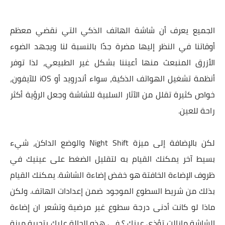
الجميع يعرف أن شاشة الهاتف الذكي التي نقضي معظم
أوقاتنا في النظر إليها مضرة جدًا بالنسبة لنا ويجهد الضوء
الأزرق المنبعث منها أعيننا بشكل غير الطبيعي، لذا توفر
أنظمة تشغيل الهواتف الذكية، سواء أندرويد أو iOS للآيفون،
خواص كثيرة تقلل من الآثار السلبية للشاشة وجعل الرؤية أكثر
راحة للعين.
لكن بالإضافة إلى ميزة Night Shift والوضع الداكن، شيء
بسيط آخر يمكنك القيام به لتقليل الضغط على عينيك في
ظروف الإضاءة الخافتة هو خفض إضاءة الشاشة. يمكنك القيام
بذلك من شريط السطوع الموجود ضمن إعدادات الهاتف. ولكن
ماذا لو كانت أدنى درجة سطوع غير مرضية وتشعر ان إضاءة
الشاشة مازالت تؤذي عينك ؟ في هذه الحالة عليك بتجربة ميزة