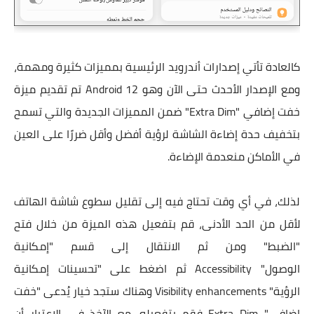
كالعادة تأتي إصدارات أندرويد الرئيسية بمميزات كثيرة ومهمة،
ومع الإصدار الأحدث حتى الآن وهو Android 12 تم تقديم ميزة
خفت إضافي "Extra Dim" ضمن المميزات الجديدة والتي تسمح
بتخفيف حدة إضاءة الشاشة لرؤية أفضل وأقل ضررًا على العين
في الأماكن منعدمة الإضاءة.
لذلك، في أي وقت تحتاج فيه إلى تقليل سطوع شاشة الهاتف
لأقل من الحد الأدنى، قم بتفعيل هذه الميزة من خلال فتح
"الضبط" ومن ثم الانتقال إلى قسم "إمكانية
الوصول" Accessibility ثم اضغط على "تحسينات إمكانية
الرؤية" Visibility enhancements وهناك ستجد خيار يُدعى "خفت
إضافي" Extra Dim فقم بتفعيله. مع الآخذ في الاعتبار أن