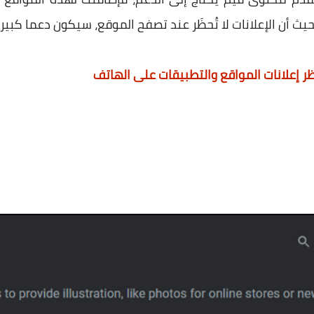
يث أن الإعلانات لا تُحظَر عند تصفح الموقع، سيكون دعما كبير
ظر إعلانات المواقع والتطبيقات على الهاتف