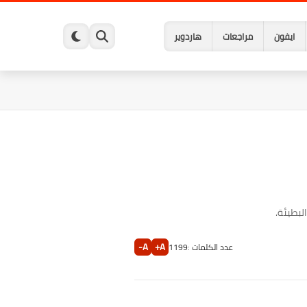
ايفون
مراجعات
هاردوير
لبطيئة.
A-
A+
عدد الكلمات :
1199