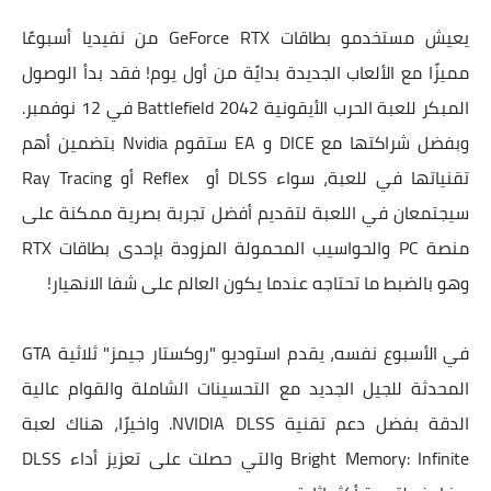
يعيش مستخدمو بطاقات GeForce RTX من نفيديا أسبوعًا
مميزًا مع الألعاب الجديدة بدايًة من أول يوم! فقد بدأ الوصول
المبكر للعبة الحرب الأيقونية Battlefield 2042 في 12 نوفمبر.
وبفضل شراكتها مع DICE و EA ستقوم Nvidia بتضمين أهم
تقنياتها في للعبة، سواء DLSS أو Reflex أو Ray Tracing
سيجتمعان في اللعبة لتقديم أفضل تجربة بصرية ممكنة على
منصة PC والحواسيب المحمولة المزودة بإحدى بطاقات RTX
وهو بالضبط ما تحتاجه عندما يكون العالم على شفا الانهيار!
في الأسبوع نفسه، يقدم استوديو "روكستار جيمز" ثلاثية GTA
المحدثة للجيل الجديد مع التحسينات الشاملة والقوام عالية
الدقة بفضل دعم تقنية NVIDIA DLSS. واخيرًا، هناك لعبة
Bright Memory: Infinite والتي حصلت على تعزيز أداء DLSS