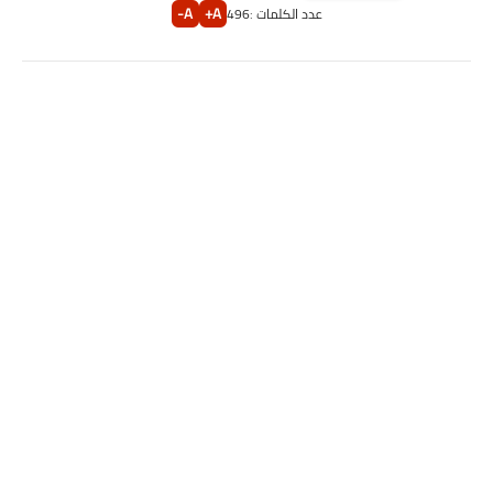
A-
A+
عدد الكلمات :
496