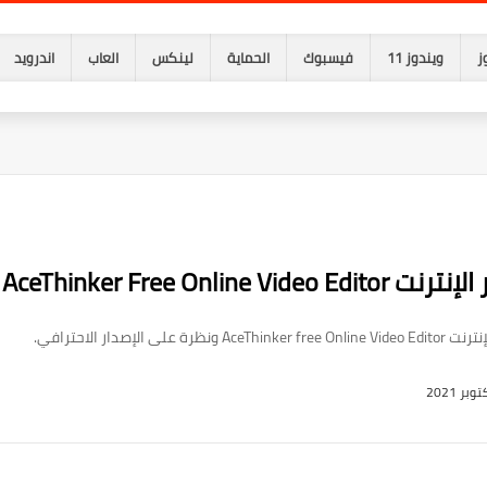
ز
ويندوز 11
فيسبوك
الحماية
لينكس
العاب
اندرويد
AceThinker Free On
دار الاحترافي.