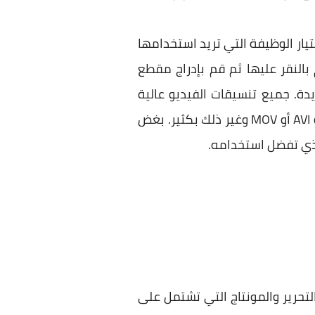
تيار الوظيفة التي تريد استخدامها
 التدوير أو تعديل سرعة الفيديو أو كتم الصوت أو تحويل الفيديو إلى GIF وقم بالنقر عليها ثم قم بإدراج مقطع
دة. جميع تنسيقات الفيديو عالية
الجودة والمنخفضة ستجدها مدعومة أيضاً والتي تشتمل على:- MP4 أو MKV أو WMV أو M4V أو AVI أو MOV وغير ذلك بكثير. بغض
الذي تفضل استخدامه.
تحرير والمونتاج التي تشتمل على