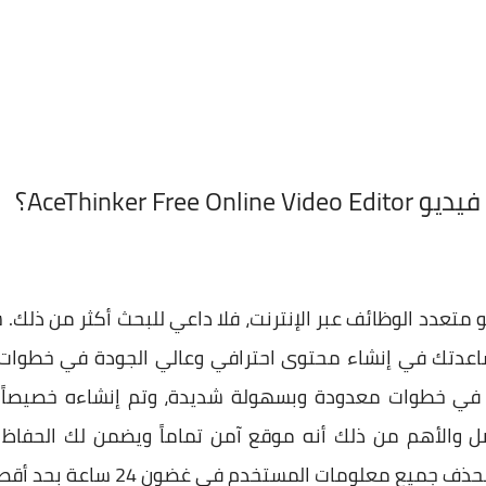
AceThinker Free On؟
Onli قادر على مساعدتك في إنشاء محتوى احترافي وعالي الجودة في خ
ك في خطوات معدودة وبسهولة شديدة، وتم إنشاءه خصيصاً 
ضل والأهم من ذلك أنه موقع آمن تماماً ويضمن لك الحفا
ت المستخدم في غضون 24 ساعة بحد أقصى من انتهاء عملية التحرير.