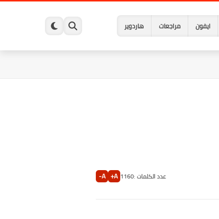
ايفون
مراجعات
هاردوير
A-
A+
عدد الكلمات :
1160