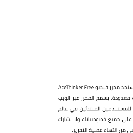
إذا كنت مازلت تبحث عن محرر فيديو متعدد الوظائف عبر الإنترنت، فلا داعي للبحث أكثر من ذلك. ستجد محرر فيديو AceThinker Free
طوات معدودة. يسمح المحرر عبر الويب
للمستخدمين المبتدئين في عالم
ظ على جميع خصوصياتك ولا يشارك