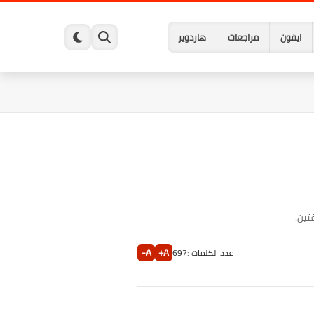
ايفون
مراجعات
هاردوير
A-
A+
عدد الكلمات :
697