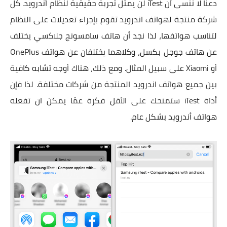
دعنا لا ننسى أن iTest لن يمثل تجربة حقيقية لنظام أندرويد. كل
شركة منتجة لهواتف اندرويد تقوم بإجراء تعديلات على النظام
لتناسب هواتفها، لذا نجد أن هاتف سامسونج جلاكسي يختلف
عن هاتف جوجل بكسل، وكلاهما يختلفان عن هواتف OnePlus
أو Xiaomi على سبيل المثال. ومع ذلك، هناك أوجه تشابه كافية
بين جميع هواتف اندرويد المنتجة من شركات مختلفة. لذا فإن
أداة iTest ستمنحك على الأقل فكرة عمّا يمكن ان تفعله
هواتف أندرويد بشكل عام.