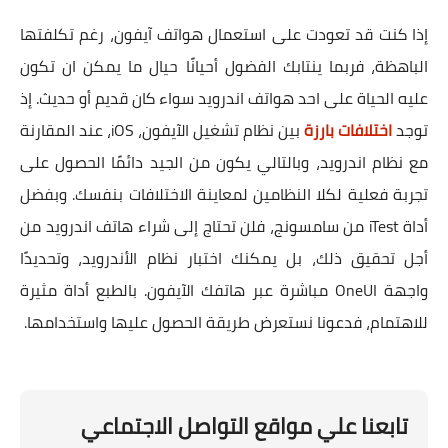
إذا كنت قد تعودت على استعمال هواتف آيفون، رغم تكلفتها
الباهظة، فربما ينتابك الفضول أحيانًا حيال ما يمكن ان تكون
عليه الحياة على احد هواتف اندرويد سواء كان قديم أو حديث. إذ
توجد
اختلافات بارزة
بين نظام تشغيل الآيفون، iOS، عند المقارنة
مع نظام اندرويد، وبالتالي يكون من الجيد دائمًا الحصول على
تجربة فعلية لكلا النظامين لمعاينة الاختلافات بنفسك. وبفضل
أداة iTest من سامسونج، فلن تحتاج إلى شراء هاتف اندرويد من
أجل تحقيق ذلك، بل يمكنك اختبار نظام الأندرويد، وتحديدًا
واجهة OneUI مباشرة عبر هاتفك الآيفون. بالطبع أداة مثيرة
للاهتمام، فدعونا نستعرض طريقة الحصول عليها واستخدامها.
تابعنا علي مواقع التواصل الاجتماعي