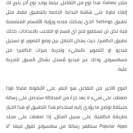
متجر Galaxy. هذا نوع من التفاعل، بينما يوجد نوع آخر يتيح لك
إلقاء نظرة على شاشة البداية الخاصة بالتطبيق فقط، مثل
تطبيق Settings الذي يمكنك فتحه ورؤية الأقسام المتضمنة
فيه لكن لن تستطيع فتح اي قسم او التلاعب بالاعدادات. كذلك
تطبيق الكاميرا، حيث يمكن التنقل بين وضع التصوير او تسجيل
فيديو او التصوير بالبطيء وتجربة ميزات الكاميرا من
مسامسونج، وذلك عبر فيديو مُسجل بشكل مُسبق للتجربة
عليه.
النوع الأخير من التفاعل هو النقر على الأيقونة فقط! فإذا
ضغطت على شيء لا يعد جزءً من المحاكاة ستحصل على رسالة
منبثقة توضح ما يؤدي إليه استخدام هذا التطبيق أو هذا الخيار
بطريقة فكاهية. على سبيل المثال، إذا ضغطت على مجلد
Popular Apps ستظهر رسالة من سامسونج تقول فيها "لا