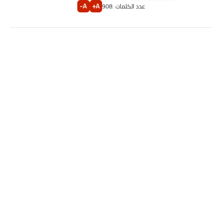
A-
A+
عدد الكلمات :
908