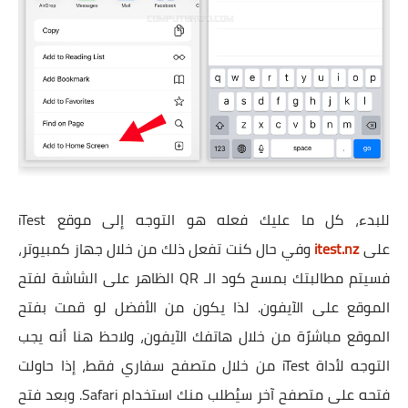
للبدء، كل ما عليك فعله هو التوجه إلى موقع iTest
على
itest.nz
وفي حال كنت تفعل ذلك من خلال جهاز كمبيوتر،
فسيتم مطالبتك بمسح كود الـ QR الظاهر على الشاشة لفتح
الموقع على الآيفون. لذا يكون من الأفضل لو قمت بفتح
الموقع مباشرًة من خلال هاتفك الآيفون، ولاحظ هنا أنه يجب
التوجه لأداة iTest من خلال متصفح سفاري فقط، إذا حاولت
فتحه على متصفح آخر سيُطلب منك استخدام Safari. وبعد فتح