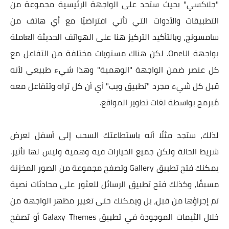
"جلاكسي" بحيث ستجد على الواجهة الرئيسية مجموعة من
التطبيقات والأدوات التي تأتي افتراضيًا مع أي هاتف من
سامسونج، وبالتأكيد التركيز هنا على الهواتف الحديثة العاملة
بواجهة OneUI. لكن هناك مستويات مختلفة من التفاعل مع
كل عنصر ضمن الواجهة "الوهمية" وهذا شيء طبيعي لأنه
قبل كل شيء مجرد "تطبيق ويب" أي أن كل تراه وتتفاعل معه
مُبرمج بواسطة لغات تطوير المواقع.
لذلك، ستجد مثلًا أنه باستطاعتك السحب إلى أسفل لعرض
شريط الحالة ولكن جميع الخيارات فيه وهمية وليس لها تأثير.
يمكنك فتح تطبيق Gallery وتصفح مجموعة من الصور المخزنة
مسبقًا، وكذلك فتح تطبيق الرسائل للعثور على محادثات نصية
تم إجراؤها من قبل، بل ويمكنك حتى تغيير مظهر الواجهة من
خلال الثيمات الموجودة في تطبيق Galaxy Themes أو تصفح