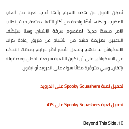
يُمكِن القول عن هذه اللعبة، بأنها أغرب لعبة من ألعاب
المضرب، ولكنها أيضًا واحدة من أكثر الألعاب متعة، حيث يتطلب
الأمر منهجًا جديدًا لمفهوم سرقة الأشباح، وهنا سيُكلّف
اللاعبين بهزيمة حشد من الأشباح عن طريق إعادة كرات
الاسكواش بداخلهم، ولجعل الأمور أكثر غرابة، يمكنك التحكم
في الاسكواش، على أن تكون الللعبة سريعة الخطى ومصقولة
بإتقان، وهي متوفّرة مجّانًا سواء على اندرويد أو آيفون.
تحميل لعبة Spooky Squashers على اندرويد
تحميل لعبة Spooky Squashers على iOS
10. Beyond This Side