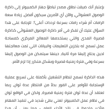
بإعتبار أنك ضيقت نطاق مصدر تباطؤ جهاز الكمبيوتر إلى ذاكرة
الوصول العشوائي، والآن أي الأمرين سيكون أفضل، زيادة سعة
الرامات أم شراء رامات بسرعة ترددات أعلى؟. للإجابة على هذا
السؤال عليك أن تفكر في أمر ذاكرة الوصول العشوائي كذاكرة
قصيرة المدى والتي يستخدمها المعالج المركزي كمساحة
عمل تسمح له بتخزين التعليمات والبيانات التي تمت معالجتها
لحين يحتاج إليها مرة ثانية، حينها سيتمكن من الوصول إليها
بسرعة وفي فترة زمنية قصيرة وبشكل متكرر إذا لزم الأمر.
هذه الذاكرة تسمح لنظام التشغيل بأكملة على تسريع عملية
الإستجابة للأوامر على الفور بدلاً من الانتظار عدة ثوان، ربما
تعتقد أن عدة ثوان فترة زمنية قصيرة، ولكن في الواقع ثوان
في نظام عمل الكمبيوتر تعني بطئ شديد في تنفيذ المهام
وتأخير ملحوظ في ناتج الأداء العام - مما يعني أن هذا