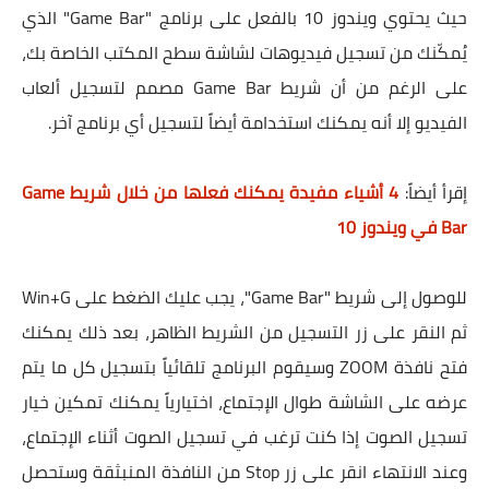
حيث يحتوي ويندوز 10 بالفعل على برنامج "Game Bar" الذي
يُمكّنك من تسجيل فيديوهات لشاشة سطح المكتب الخاصة بك،
على الرغم من أن شريط Game Bar مصمم لتسجيل ألعاب
الفيديو إلا أنه يمكنك استخدامة أيضاً لتسجيل أي برنامج آخر.
إقرأ أيضاً:
4 أشياء مفيدة يمكنك فعلها من خلال شريط Game
Bar في ويندوز 10
للوصول إلى شريط "Game Bar"، يجب عليك الضغط على Win+G
ثم النقر على زر التسجيل من الشريط الظاهر، بعد ذلك يمكنك
فتح نافذة ZOOM وسيقوم البرنامج تلقائياً بتسجيل كل ما يتم
عرضه على الشاشة طوال الإجتماع، اختيارياً يمكنك تمكين خيار
تسجيل الصوت إذا كنت ترغب في تسجيل الصوت أثناء الإجتماع،
وعند الانتهاء انقر على زر Stop من النافذة المنبثقة وستحصل