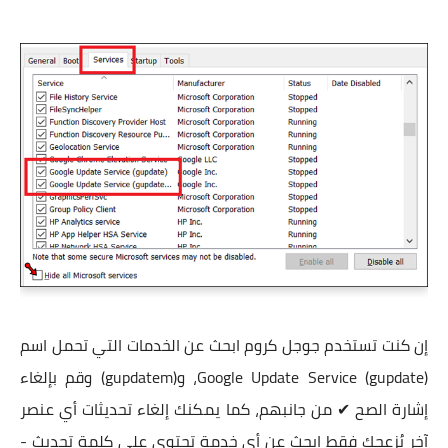
إن كنت تستخدم جوجل كروم ابحث عن الخدمات التي تحمل اسم
(Google Update Service (gupdate، و(gupdatem) وقم بإلغاء
إشارة الصح ✔ من جانبهم، كما يمكنك إلغاء تحديثات أي عنصر
آخر يُزعجك فقط ابحث عن أي خدمة تحتوي على كلمة تحديث -