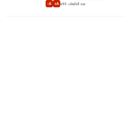
A-
A+
عدد الكلمات :
493