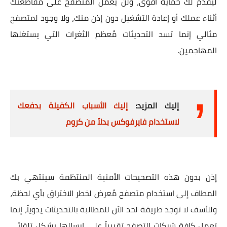
ليقدم لك حماية أقوى، ولن يعمل المتصفح على مقاطعتك
أثناء عملك أو إعادة التشغيل دون إذن منك، ولا وجود لمتصفح
مثالي إنما تسد التحديثات مُعظم الثغرات التي يستغلها
المهاجمين.
إليك المزيد:
إليك الأسباب الكفيلة بدفعك
لاستخدام فايرفوكس بدلاً من كروم
إذن بدون هذه التصحيحات الأمنية المنتظمة سينتهي بك
المطاف إلى استخدام متصفح مُعرض لخطر الاختراق بأي لحظة،
وللأسف لا توجد طريقة لحد الآن للمطالبة بالتحديثات يدوياً، إنما
تعمل كافة شركات التصفح تقريباً على إرسالها بشكل تلقائي