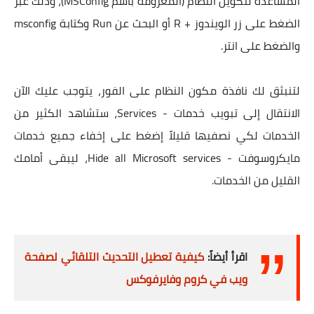
المساعدة لتكوين النظام (المعروفة باسم MSConfig)، وذلك عبر
الضغط على زر الويندوز + R أو البحث عن Run وكتابة msconfig
والضغط على انتر.
لتنبثق لك نافذة مكون النظام على الفور، يتوجب عليك الآن
الانتقال إلى تبويب خدمات - Services، ستشاهد الكثير من
الخدمات لكي نصفيها قليلاً إضغط على إخفاء جميع خدمات
مايكروسوفت - Hide all Microsoft services، ليبقى أمامك
القليل من الخدمات.
اقرأ أيضاً:
كيفية تعطيل التحديث التلقائي لصفحة
ويب في كروم وفايرفوكس