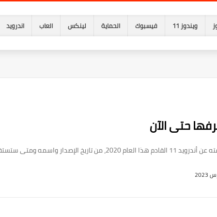
ز
ويندوز 11
فيسبوك
الحماية
لينكس
العاب
اندرويد
تى ستستقبله الهواتف إلى بعض المزايا