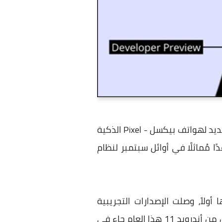
تُصدر جوجل عادةً الإصدار النهائي من نظام التشغيل أندرويد خلال الأشهر الأخيرة من العام، وبالتحديد لهواتف بيكسل - Pixel الذكية
 أندرويد 10 في 3 سبتمبر، لذا توقع موعدًا مُماثلًا في أوائل سبتمبر لنظام
أولاً، وصلت الإصدارات التجريبية
الماضية في مارس / آذار خلال السنوات القليلة الماضية، على الرغم من أن الإصدار التجريبي الأول من أندرويد 11 هذا العام جاء في