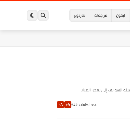
ايفون
مراجعات
هاردوير
A-
A+
عدد الكلمات :
647