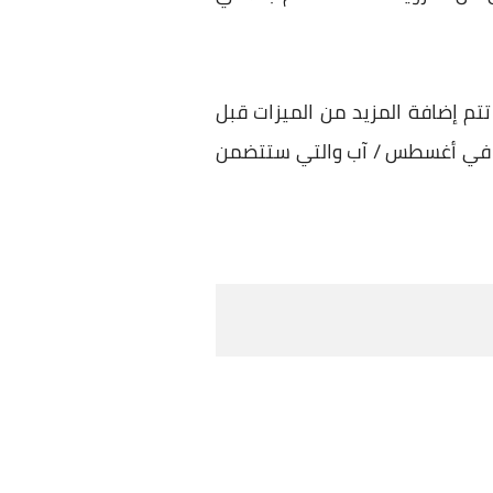
ل أن تتم إضافة المزيد من الميزات قبل
لإطلاق الكامل للمستهلك في الخريف، كما تخطط الشركة لإصدار بيتا 2 في يوليو / تموز وبيتا 3 في أغسطس / آب والتي ستتضمن