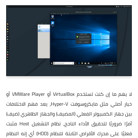
لا يهم ما إن كنت تستخدم VirtualBox أو VMWare Player أو
خيار أصلي مثل مايكروسوفت Hyper-V، يعد فهم الاختلافات
بين جهاز الكمبيوتر الفعلي (المضيف) والجهاز الظاهري (ضيف)
أمرًا ضروريًا لتحقيق الأداء الناجح، نظام التشغيل Host مثبت
فعليًا على محرك الأقراص الثابتة للنظام (HDD) أي إنه النظام