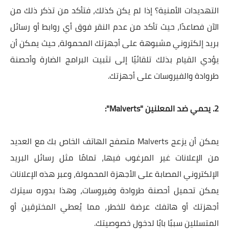
التهديدات الأمنية؟ إذا لم يكن كذلك، فتأكد من تذكر ذلك من
الآن فصاعدًا، حيث تأكد من عدم النقر فوق أي روابط أو رسائل
بريد إلكتروني مشبوهة على أجهزتك المحمولة، حيث يمكن أن
يؤدي القيام بذلك تلقائيًا إلى تثبيت البرامج الضارة وأحصنة
طروادة والفيروسات على أجهزتك.
2. يحمي ضد المعلنين "Malverts":
يمكن أن يزعج Malverts متصفح الهاتف الخاص بك مع العديد
من الإعلانات غير المرغوب فيها، تمامًا مثل رسائل البريد
الإلكتروني المصابة على الأجهزة المحمولة، وعبر هذه الإعلانات
يمكن تحميل أحصنة طروادة وفيروسات، وهذا بدوره سيترك
أجهزتك أو هاتفك عرضة للخطر، مما يُعطي المخترقين أو
المتسللين سببًا بابًا لدخول خصوصيتك.