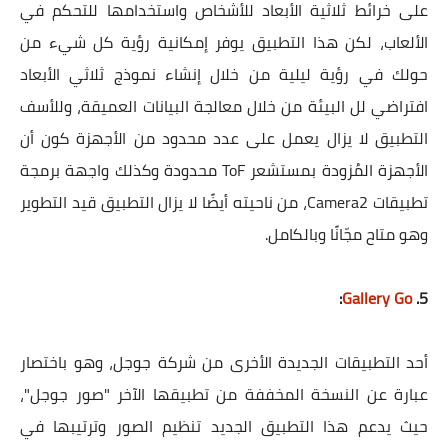
على خرائط ثلاثية الأبعاد للأشخاص واستخدامها للتحكم في
الألعاب، لكن هذا التطبيق يوفر إمكانية رؤية كل شيء من
حولك في رؤية ليلية من خلال إنشاء نموذج ثلاثي الأبعاد
افتراضي لل البيئة من خلال معالجة البيانات العميقة، وللأسف
التطبيق لا يزال يعمل على عدد محدود من الأجهزة كون أن
الأجهزة المُزودة بمستشعر ToF محدودة وكذلك واجهة برمجة
تطبيقات Camera2، من ناحيته أيضًا لا يزال التطبيق قيد التطوير
وهو متاح مجّانًا وبالكامل.
:
Gallery Go
5.
أحد التطبيقات الجديدة الأخرى من شركة جوجل، وهو باختصار
عبارة عن النسخة المخففة من تطبيقها الآخر "صور جوجل"،
حيث يدعم هذا التطبيق الجديد تنظيم الصور وترتيبها في