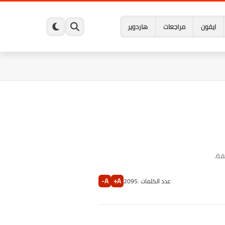
ايفون
مراجعات
هاردوير
A-
A+
عدد الكلمات :
2095