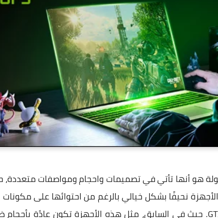
أجهزة نحيفًا بشكل خيالي بالرغم من احتوائها على مكونات ها
الرسومية GTX 1660 Ti أو GTX 1650. حيث في السابق، مثل هذه الأجهزة تكون عا