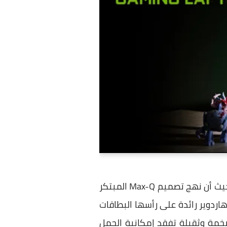
أول ما يميز حواسب GTX 16 المحمولة هو أنها تأتي في تصميمات واحجام ومواصفات متعددة، حيث أن نهج تصميم Max-Q المبتكر
ردوير رائدة على رأسها البطاقات
دًة بأحجام ضخمة وثقيلة تفقد إمكانية الحمل