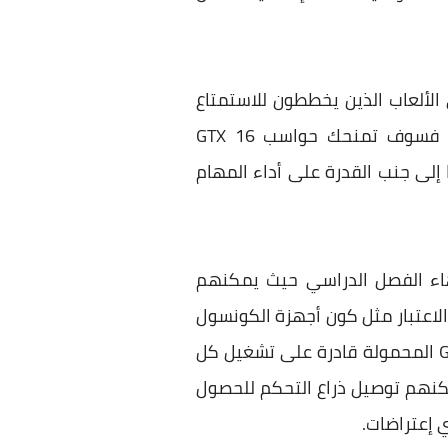
 الألعاب الذين يخططون للاستمتاع
بالإجازات الدراسية وفي الوقت نفسه يكونوا جاهزين للفصول الدراسية والجامعية القادمة، فسوف تمنحك حواسب GTX 16
إلى جنب القدرة على أداء المهام
اء الفصل الدراسي حيث يمكنهم
 الاعتبار مثل كون أجهزة الكونسول
مخصصة فقط للألعاب ولا يمكن الاستفادة منها في أداء أي وظيفة أخرى؛ بينما حواسب GTX 16 المحمولة قادرة على تشغيل كل
كنهم توصيل ذراع التحكم للحصول
ي إعتراضات.