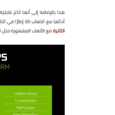
هذا بالإضافة إلى أنها أكثر قابل
أدائها مع الالعاب 60 إطارًا في الثانية FPS، تستطيع القدرات الرسومية لحواسب GTX 16
الثانية
مع الألعاب المشهورة مثل Fortnite و PUBG و Apex Legends.