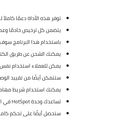
توفر هذه الأداة دعمًا كاملاً لنظام s 10
يتضمن كل ترخيص خادمًا وعددً
باستخدام هذا البرنامج سوف ت
يمكنك الشحن عن طريق الكتل ا
يمكن للعملاء استخدام نفس 
ستتمكن أيضًا من تقييد الوصول إلى Ctrl + Alt + Del ومفاتيح النظام الأخرى ولوحة التحكم ومُحركا
يمكنك استخدام شريط مهام مق
تساعدك وحدة HotSpot في التحكم في عملاء WiFi وإعداد فواتيرهم لاستخدام الإنترنت.
ستحصل أيضًا على تحكم كامل 