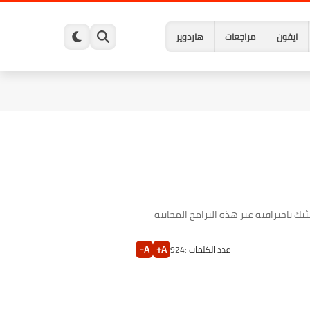
ايفون
مراجعات
هاردوير
ك باحترافية عبر هذه البرامج المجانية
A-
A+
عدد الكلمات :
924