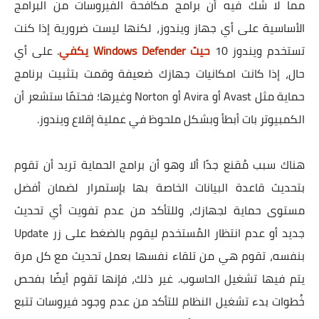
مما لا شك فيه أن برامج مكافحة الفيروسات من البرامج
الأساسية على أي جهاز ويندوز، لكنها ليست ضرورية إذا كنت
تستخدم ويندوز 10
حيث Windows Defender يكفي
. على أي
حال، إذا كانت امكانيات جهازك ضعيفة وقمت بتثبيت برنامج
حماية مثل Avast أو Avira أو Norton وغيرها؛ فحتمًا ستشعر أن
الكمبيوتر بات أبطأ وبشكل ملحوظ في عملية إقلاع ويندوز.
هناك سبب مُقنع جدًا ألا وهو أن برامج الحماية تريد أن تقوم
بتحديث قاعدة البيانات الخاصة بها بإستمرار لضمان أفضل
مستوى حماية لجهازك، وللتأكد من عدم تفويت أي تحديث
جديد أو عدم انتظار المُستخدم ليقوم بالضغط على زر Update
بنفسه، تقوم هي من تلقاء نفسها بعمل تحديث مع كل مرة
يتم فيها تشغيل الحاسوب. غير ذلك، فإنها تقوم أيضًا بفحص
خُطوات بدء تشغيل النظام للتأكد من عدم وجود فيروسات تتبع