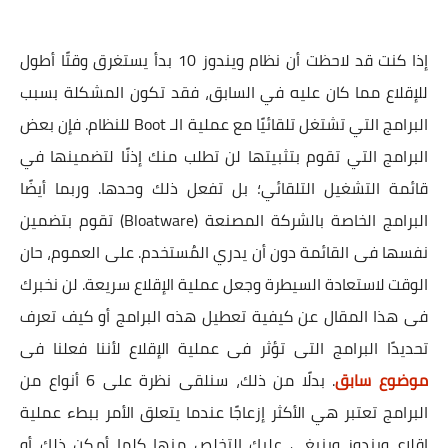
إذا كنت قد لاحظت أن نظام ويندوز 10 بدأ يستغرق وقتًا أطول
للإقلاع مما كان عليه في السابق، فقد تكون المشكلة بسبب
البرامج التي تشتغل تلقائيًا مع عملية الـ Boot للنظام. فإن بعض
البرامج التي تقوم بتثبيتها لن تطلب منك إذنًا لتضمينها في
قائمة التشغيل التلقائي؛ بل تفعل ذلك وحدها. وربما أيضًا
البرامج الخاصة بالشركة المصنعة (Bloatware) تقوم بتضمين
نفسها فى القائمة دون أن يدري المُستخدم. على العموم، حان
الوقت لاستعادة السيطرة وجعل عملية الإقلاع سريعة. لن نخبرك
فى هذا المقال عن كيفية تعطيل هذه البرامج أو كيف تعرف
تحديدًا البرامج التى تؤثر فى عملية الإقلاع لأننا فعلنا فى
موضوع سابق
. بدلًا من ذلك، سنلقى نظرة على 6 أنواع من
البرامج تعتبر هي الأكثر إزعاجًا عندما يتعلق الأمر ببطء عملية
إقلاع ويندوز وينبغي عليك التخلص منها كلما أمكن ذلك أو