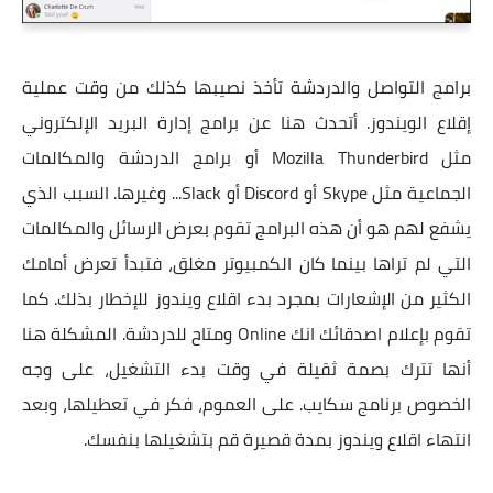
برامج التواصل والدردشة تأخذ نصيبها كذلك من وقت عملية
إقلاع الويندوز. أتحدث هنا عن برامج إدارة البريد الإلكتروني
مثل Mozilla Thunderbird أو برامج الدردشة والمكالمات
الجماعية مثل Skype أو Discord أو Slack... وغيرها. السبب الذي
يشفع لهم هو أن هذه البرامج تقوم بعرض الرسائل والمكالمات
التي لم تراها بينما كان الكمبيوتر مغلق، فتبدأ تعرض أمامك
الكثير من الإشعارات بمجرد بدء اقلاع ويندوز للإخطار بذلك. كما
تقوم بإعلام اصدقائك انك Online ومتاح للدردشة. المشكلة هنا
أنها تترك بصمة ثقيلة في وقت بدء التشغيل، على وجه
الخصوص برنامج سكايب. على العموم، فكر في تعطيلها، وبعد
انتهاء اقلاع ويندوز بمدة قصيرة قم بتشغيلها بنفسك.