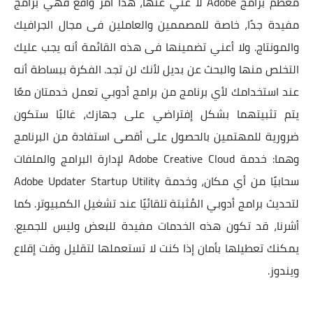
معظم برامج Adobe لا غني عنها، هذا أمر واقع فهي برامج
مفيدة جدًا، خاصة للمصممين والعاملين فى مجال الجرافيك
والمونتاج. ولا أعني تضمينها فى هذه القائمة أنه يجب عليك
التخلص منها والبحث عن بديل لأنك لن تجد. الفكرة ببساطة أنه
عند استخدامك لأي برنامج من برامج أدوبي تعمل خدمتان معًا
يتم تثبيتهما بشكل إفتراضي على جهازك، غالبًا ستكون
ضرورية للمهتمين بالحصول على أقصى استفادة من البرنامج
وهما: خدمة Adobe Creative Cloud لإدارة البرامج والملفات
سحابيًا من أي مكان، وخدمة Adobe Updater Startup Utility
لتحديث برامج أدوبي المُثبتة تلقائيًا عند تشغيل الكمبيوتر. كما
أشرنا، قد تكون هذه الخدمات مفيدة للبعض وليس للجميع.
يمكنك تعطيلها بأمان إذا كنت لا تستعملها لتقليل وقت إقلاع
ويندوز.