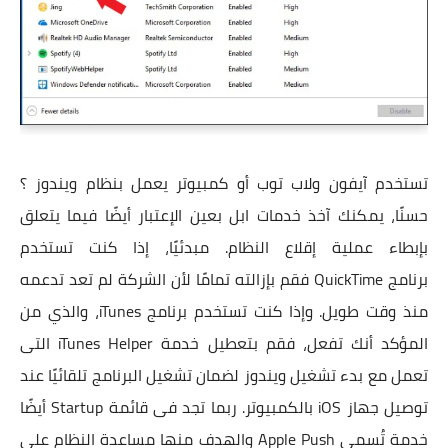
تستخدم آيفون ولاب توب أو كمبيوتر يعمل بنظام ويندوز ؟
حسنًا، يمكنك آخذ خدمات ابل بعين الإعتبار أيضًا فيما يتعلق
بإبطاء عملية إقلاع النظام. مبدئيًا، إذا كنت تستخدم
برنامج QuickTime فقم بإزالته تمامًا لأن الشركة لم تعد تدعمه
منذ وقت طويل. وإذا كنت تستخدم برنامج iTunes، والذي من
المؤكد أنك تفعل، فقم بتعطيل خدمة iTunes Helper التى
تعمل مع بدء تشغيل ويندوز لضمان تشغيل البرنامج تلقائيًا عند
توصيل جهاز iOS بالكمبيوتر. ربما تجد فى قائمة Startup أيضًا
خدمة تُسمى Apple Push والهدف منها مساعدة النظام على