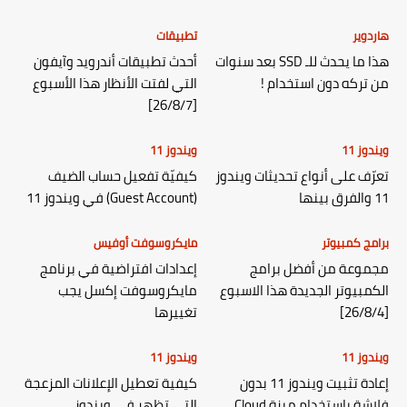
هاردوير
تطبيقات
هذا ما يحدث للـ SSD بعد سنوات
أحدث تطبيقات أندرويد وآيفون
من تركه دون استخدام !
التي لفتت الأنظار هذا الأسبوع
[26/8/7]
ويندوز 11
ويندوز 11
تعرّف على أنواع تحديثات ويندوز
كيفيّة تفعيل حساب الضيف
11 والفرق بينها
(Guest Account) في ويندوز 11
برامج كمبيوتر
مايكروسوفت أوفيس
مجموعة من أفضل برامج
إعدادات افتراضية في برنامج
الكمبيوتر الجديدة هذا الاسبوع
مايكروسوفت إكسل يجب
[26/8/4]
تغييرها
ويندوز 11
ويندوز 11
إعادة تثبيت ويندوز 11 بدون
كيفية تعطيل الإعلانات المزعجة
فلاشة باستخدام ميزة Cloud
التي تظهر في ويندوز