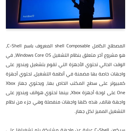
المصطلح الكامل shell Composable المعروف باسم C-Shell،
هو مشروع آخر متعلق بنظام التشغيل Windows Core OS، في
الوقت الحالي تحتوي الأجهزة التي تقوم بتشغيل ويندوز على
واجهات خاصة بها مضمنة في أنظمة التشغيل، تحتوي أجهزة
كمبيوتر على سطح المكتب الخاص بها، ويحتوي جهاز Xbox
One على لوحة أجهزة Xbox، بينما تحتوي هواتف ويندوز على
واجهة هاتف، هذه كلها واجهات منفصلة وهي جزء من نظام
التشغيل المميز لكل جهاز.
سيكون C-Shell عبارة عن واجهة مشتركة يتم تشغيلها على