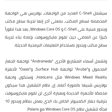
سيشمل C-Shell العديد من الواجهات، بولاريس هي الواجهة
المخصصة لسطح المكتب، بمعنى آخر إنها تجربة سطح مكتب
ويندوز مبنية على C-Shell و Windows Core OS، يعد هذا تطوراً
كبيرًا عن الماضي حيث تقوم مايكروسوفت بإعادة بناء تجربة
سطح مكتب ويندوز باستخدام التعليمات البرمجية الحديثة.
وتشمل أسماء المشاريع الأخرى "Andromeda" لواجهة الجهاز
المحمول و"Aruba" لواجهة Surface Hub، و"Oasis" لأجهزة
Windows Mixed Reality مثل HoloLens، وستكون واجهة
بولاريس شبيها بالصورة أعلاه، إن نظام التشغيل هذا سيكون
مخصصًا للأجهزة الجديدة وبعبارة أخرى لن تقوم مايكروسوفت
بترقية جهاز الكمبيوتر الخاص بك الذي يعمل بنظام ويندوز 10
فجأة لتشغيل نظام Windows Core OS مع Polaris.