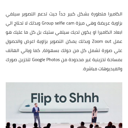
الكاميرا متطورة بشكل كبير جداً حيث تدعم التصوير سيلفي
بزاوية عريضة وهي ميزة Group selfie cam وبذلك لا تحتاج الي
ابعاد الكاميرا او يكون لديك سيلفي ستيك بل كل ما عليك هو
عمل Zoom out وبذلك يمكن التصوير بزاوية اعرض والحصول
علي صورة تشمل كل من حولك بسهولة، كما وياتي الهاتف
بمساحة تخزينية غير محدودة من Google Photos لتخزين صورك
والفيديوهات مباشرة.