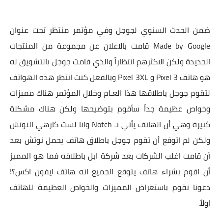
ضمن الحدث السنوي لجوجل وفي مؤتمر منتظر تحت عنوان
Made by Google قامت بالاعلان عن مجموعة من المنتجات
الجديدة ولكن الاكثرهم انتظاراً والذي قامت جوجل بالتشويق له
هو هاتف Pixel 3 و Pixel 3XL وبالفعل كنت انتظر هذه الهواتف
لتقوم جوجل باطلاقها هذا العـام وخلال المؤتمر هناك مميزات
وخواص عظيمة جداً سأقوم بتوضيحها ولكن هناك مشكلة
كبيرة وهي أن الهاتف يأتي بـ Notch وانا لست كارهي النوتش
ولكن لم اتوقع أن تقوم جوجل باطلاق هاتف يحمل نوتش بعد
أن قامت اغلب الشركات بعد شركة ابل باطلاقه فما هو المميز
أن اقوم بشراء هاتف يتوقع الجميع انه هاتف ايفون اكس؟!
دعونا نقوم باستعراض المميزات والخواص العظيمة للهاتف
اولاً.