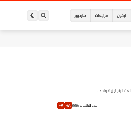
ايفون
مراجعات
هاردوير
 الإنجليزية واحد ...
A-
A+
عدد الكلمات :
669