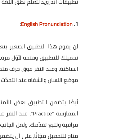
تطبيقات أندرويد لتعلم نطق اللغة ال
:
English Pronunciation
1.
لن يقوم هذا التطبيق الصغير بتع
تحميلك للتطبيق وفتحه لأوّل مرة،
الساكنة، وعند النقر فوق حرف متح
موضع اللسان والشفاه عند التحدّث
أيضًا يتضمن التطبيق بعض الأمثلة
الممارسة "ctice
مراقبة وتتبع تقدّمك، ولعل الجانب
متاح للتحميل مجّانًا، على أن يتض