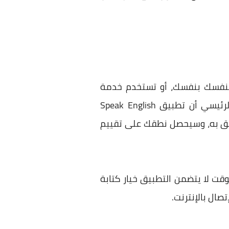
ء لنفسك بنفسك، أو تستخدم خدمة
لمعرفة ذلك، هذا التطبيق يشبه معظم الميزات القادمة مع التطبيق الأول، لكن الاختلاف الرئيسي أن تطبيق Speak English
 النطق به، وسيحصل نطقك على تقييم
ت لا يتضمن التطبيق خيار كتابة
صال بالإنترنت.