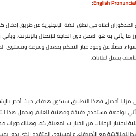
English Pronunciat
‏:
 المذكوران أعلاه في نطق اللغة الإنجليزية عن طريق إدخال ك
 سواء، فضلًا عن وجود خيار التحكم بمعدل وسرعة ومستوى الص
لأسف يحمل اعلانات.
ى مزايا أفضل، فهذا التطبيق سيكون هدفك، حيث أجدر بالإش
أتي بواجهة مستخدم دقيقة ومهنية للغاية، ويحمل هذا الت
لاختيار الإجابات من الخيارات المعينة، كما وهناك دورات م
ط للمناقشة مع الأصدقاء، والمستوى المتقدم الذي يدور بمس