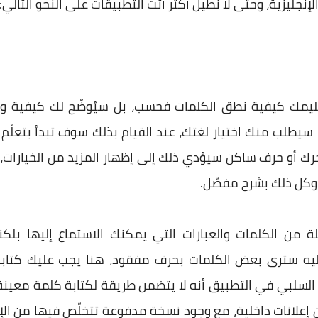
إنجليزية، وحتى لا نُطيل أكثر أتت التطبيقات على النحو التالي:
ليمك كيفية نطق الكلمات فحسب، بل سيُوضّح لك كيفية وم
 سيطلب منك اختيار لغتك، عند القيام بذلك سوف تبدأ بتعلّ
رك أو حرف ساكن سيؤدي ذلك إلى إظهار المزيد من الخيارات
 وكل ذلك بشرح مفصّل.
 من الكلمات والعبارات التي يمكنك الاستماع إليها بلكنة
Pra"، عند النقر عليه سترى بعض الكلمات بحرف مفقود، هنا يجب عليك
 السلبي في التطبيق أنه لا يتضمن طريقة لكتابة كلمة معينة و
من إعلانات داخلية، مع وجود نسخة مدفوعة تتخلّص فيها من ال