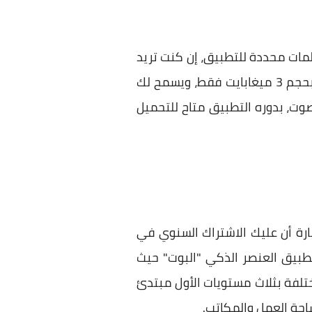
لمات محددة للتطبيق، إن كنت تريد
ذلك فهذا التطبيق هدفك، حيث أبرز ما يأتي به هو العمل دون الحاجة للإتصال بالإنترنت، ويأتي بحجم 3 ميغابايت فقط، ويسمح لك
وت، بدوره التطبيق متاح للتحميل
ارة أن عليك الاشتراك السنوي في
طبيق العنصر الذكي "البوت" حيث
ختلفة بثلاث مستويات الأول مبتدئ
احة العمل والمكاتب.